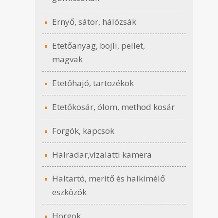
Ernyő, sátor, hálózsák
Etetőanyag, bojli, pellet,
magvak
Etetőhajó, tartozékok
Etetőkosár, ólom, method kosár
Forgók, kapcsok
Halradar,vízalatti kamera
Haltartó, merítő és halkímélő
eszközök
Horgok