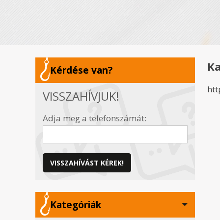
Ka
Kérdése van?
htt
VISSZAHÍVJUK!
Adja meg a telefonszámát:
VISSZAHÍVÁST KÉREK!
Kategóriák