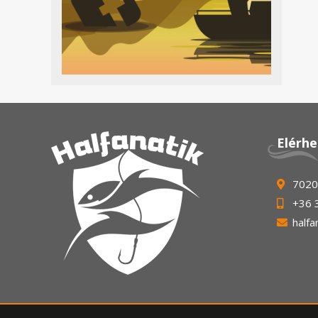
Elérh
7020 
+36 
half