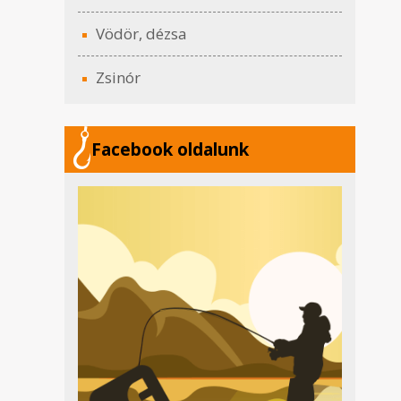
Vödör, dézsa
Zsinór
Facebook oldalunk