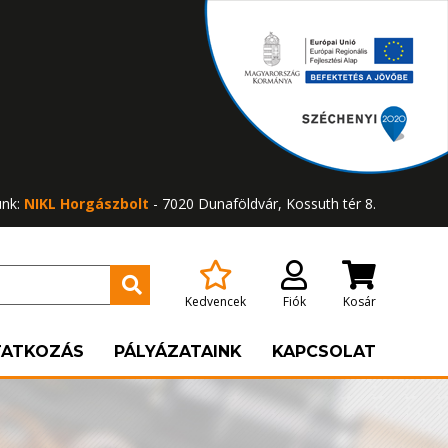
ünk:
NIKL Horgászbolt
- 7020 Dunaföldvár, Kossuth tér 8.
Kedvencek
Fiók
Kosár
TATKOZÁS
PÁLYÁZATAINK
KAPCSOLAT