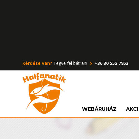
Kérdése van?
Tegye fel bátran!
+36 30 552 7953
WEBÁRUHÁZ
AKC