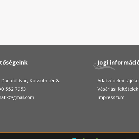
etőségeink
Jogi informáci
Dunaföldvár, Kossuth tér 8.
Adatvédelmi tájéko
30 552 7953
Vásárlási feltételek
anatik@gmail.com
Impresszum