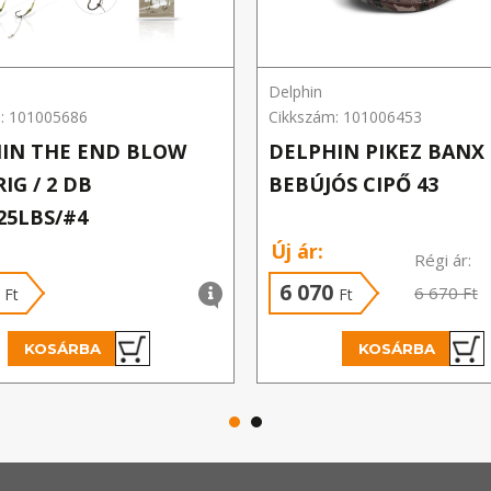
Delphin
: 101005686
Cikkszám: 101006453
IN THE END BLOW
DELPHIN PIKEZ BANX
IG / 2 DB
BEBÚJÓS CIPŐ 43
25LBS/#4
Új ár:
Régi ár:
0
6 070
6 670 Ft
Ft
Ft
KOSÁRBA
KOSÁRBA