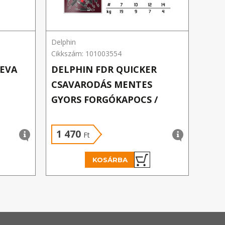
Delphin
NEVIS
Cikkszám: 101003554
Cikks
 EVA
DELPHIN FDR QUICKER
POW
CSAVARODÁS MENTES
160
GYORS FORGÓKAPOCS /
10DB #14/4KG
1 470
1 
Ft
KOSÁRBA