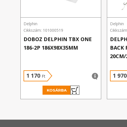
Delphin
Delphin
Cikkszám: 101000519
Cikkszám
DOBOZ DELPHIN TBX ONE
DELPH
186-2P 186X98X35MM
BACK R
20CM/
1 170
1 97
Ft
KOSÁRBA