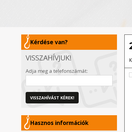
Kérdése van?
VISSZAHÍVJUK!
K
Adja meg a telefonszámát:
VISSZAHÍVÁST KÉREK!
Hasznos információk