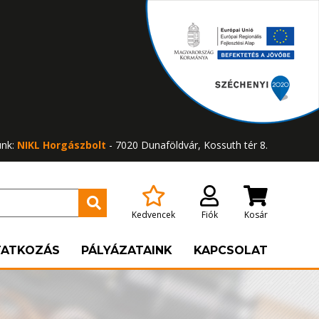
ünk:
NIKL Horgászbolt
- 7020 Dunaföldvár, Kossuth tér 8.
Kedvencek
Fiók
Kosár
TATKOZÁS
PÁLYÁZATAINK
KAPCSOLAT