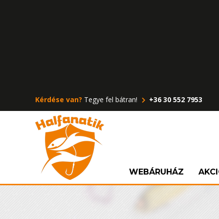
Kérdése van?
Tegye fel bátran!
+36 30 552 7953
WEBÁRUHÁZ
AKC