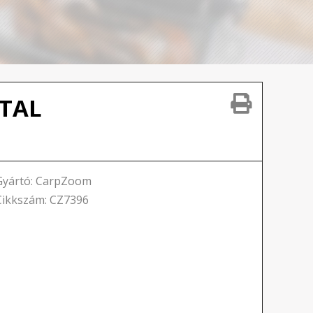
ZTAL
Gyártó: CarpZoom
Cikkszám: CZ7396