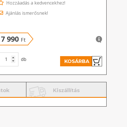
Hozzáadás a kedvencekhez!
Ajánlás ismerősnek!
7 990
Ft
db
KOSÁRBA
atok
Kiszállítás