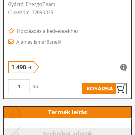
Gyártó: EnergoTeam
Cikkszám: 72090335
Hozzáadás a kedvencekhez!
Ajánlás ismerősnek!
1 490
Ft
db
KOSÁRBA
Termék leírás
Technikai adatok