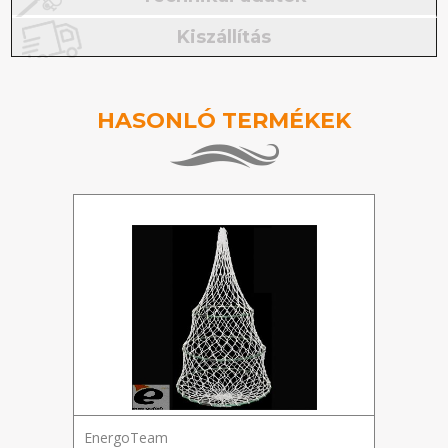
Kiszállítás
HASONLÓ TERMÉKEK
EnergoTeam
Ener