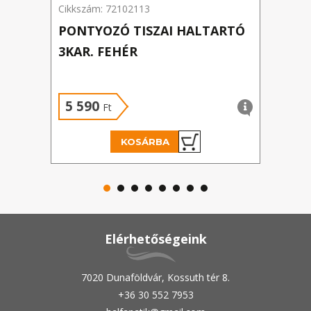
Cikkszám: 72102113
Cikks
PONTYOZÓ TISZAI HALTARTÓ
KAR
3KAR. FEHÉR
36 
5 590
1 
Ft
KOSÁRBA
Elérhetőségeink
7020 Dunaföldvár, Kossuth tér 8.
+36 30 552 7953