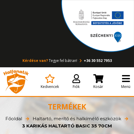
Kérdése van?
Tegye fel bátran!
+36 30 552 7953
Kedvencek
Fiók
Kosár
Menü
TERMÉKEK
Főoldal
Haltartó, merítő és halkímélő eszközök
3 KARIKÁS HALTARTÓ BASIC 35 70CM