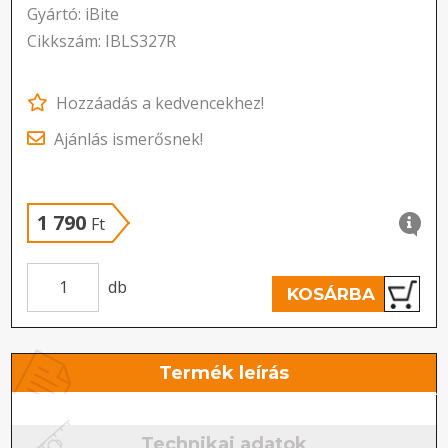
Gyártó: iBite
Cikkszám: IBLS327R
Hozzáadás a kedvencekhez!
Ajánlás ismerősnek!
1 790
Ft
db
KOSÁRBA
Termék leírás
Technikai adatok