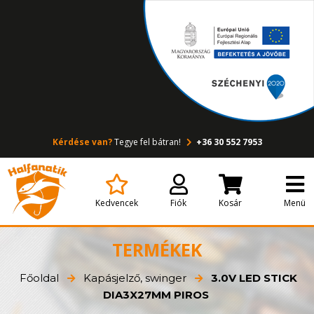
Kérdése van?
Tegye fel bátran!
+36 30 552 7953
Kedvencek
Fiók
Kosár
Menü
TERMÉKEK
Főoldal
Kapásjelző, swinger
3.0V LED STICK
DIA3X27MM PIROS