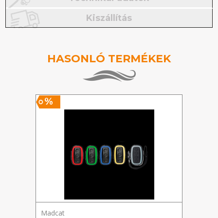
Kiszállítás
HASONLÓ TERMÉKEK
%
%
Madcat
Prolo