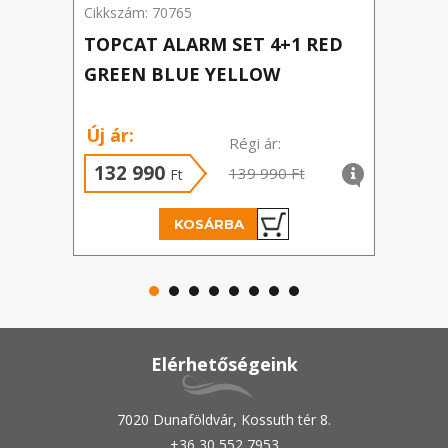
Cikkszám: 70765
Cikks
TOPCAT ALARM SET 4+1 RED
PL 
GREEN BLUE YELLOW
2+1
Új ár:
Új á
Régi ár:
132 990
37
139 990 Ft
Ft
KOSÁRBA
Elérhetőségeink
7020 Dunaföldvár, Kossuth tér 8.
+36 30 552 7953