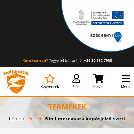
Kérdése van?
Tegye fel bátran!
+36 30 552 7953
Kedvencek
Fiók
Kosár
Menü
TERMÉKEK
Főoldal
5 in 1 merevkarú kapásjelző szett