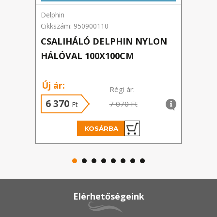
Delphin
Delph
Cikkszám: 950900110
Cikks
CSALIHÁLÓ DELPHIN NYLON
DUO
HÁLÓVAL 100X100CM
TWI
8CM
Új ár:
Új á
Régi ár:
6 370
8 
7 070 Ft
Ft
KOSÁRBA
Elérhetőségeink