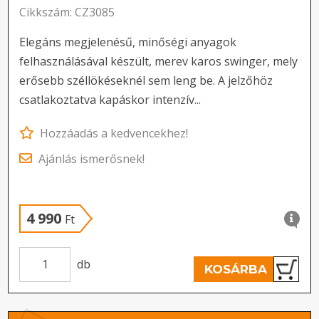
Cikkszám: CZ3085
Elegáns megjelenésű, minőségi anyagok
felhasználásával készült, merev karos swinger, mely
erősebb széllökéseknél sem leng be. A jelzőhöz
csatlakoztatva kapáskor intenzív...
Hozzáadás a kedvencekhez!
Ajánlás ismerősnek!
4 990
Ft
db
KOSÁRBA