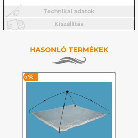
Technikai adatok
Kiszállítás
HASONLÓ TERMÉKEK
%
%