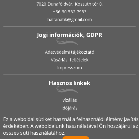
7020 Dunaföldvár, Kossuth tér 8.
+36 30 552 7953
halfanatik@gmail.com
Jogi információk, GDPR
Adatvédelmi tájékoztató
Vásárlási feltételek
Impresszum
Hasznos linkek
Vízállás
Időjárás
Ez a weboldal sütiket használ a felhasználói élmény javítá
érdekében. A weboldalunk használatával Ön hozzájárul az
2019.
•
© halfanatik.hu
•
Minden jog fenntartva!
összes süti használatához.