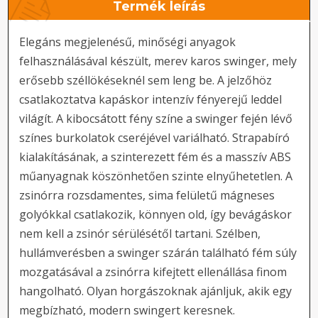
Termék leírás
Elegáns megjelenésű, minőségi anyagok
felhasználásával készült, merev karos swinger, mely
erősebb széllökéseknél sem leng be. A jelzőhöz
csatlakoztatva kapáskor intenzív fényerejű leddel
világít. A kibocsátott fény színe a swinger fején lévő
színes burkolatok cseréjével variálható. Strapabíró
kialakításának, a szinterezett fém és a masszív ABS
műanyagnak köszönhetően szinte elnyűhetetlen. A
zsinórra rozsdamentes, sima felületű mágneses
golyókkal csatlakozik, könnyen old, így bevágáskor
nem kell a zsinór sérülésétől tartani. Szélben,
hullámverésben a swinger szárán található fém súly
mozgatásával a zsinórra kifejtett ellenállása finom
hangolható. Olyan horgászoknak ajánljuk, akik egy
megbízható, modern swingert keresnek.