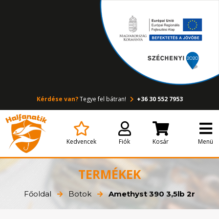
Kérdése van?
Tegye fel bátran!
+36 30 552 7953
Kedvencek
Fiók
Kosár
Menü
TERMÉKEK
Főoldal
Botok
Amethyst 390 3,5lb 2r