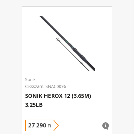
Sonik
NEVI
Cikkszám: SNAC0096
Cikks
SONIK HEROX 12 (3.65M)
FLA
3.25LB
3R 
27 290
19
Ft