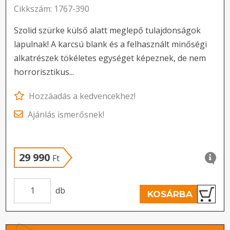
Cikkszám: 1767-390
Szolid szürke külső alatt meglepő tulajdonságok
lapulnak! A karcsú blank és a felhasznált minőségi
alkatrészek tökéletes egységet képeznek, de nem
horrorisztikus...
Hozzáadás a kedvencekhez!
Ajánlás ismerősnek!
29 990
Ft
db
KOSÁRBA