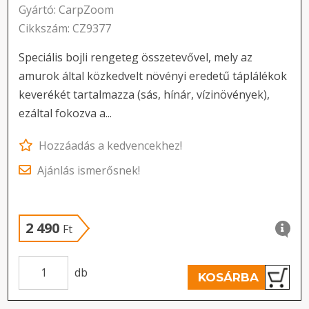
Gyártó: CarpZoom
Cikkszám: CZ9377
Speciális bojli rengeteg összetevővel, mely az
amurok által közkedvelt növényi eredetű táplálékok
keverékét tartalmazza (sás, hínár, vízinövények),
ezáltal fokozva a...
Hozzáadás a kedvencekhez!
Ajánlás ismerősnek!
2 490
Ft
db
KOSÁRBA