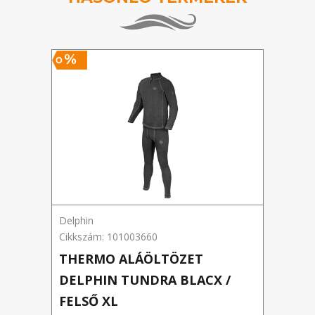
%
Delphin
Delph
Cikkszám: 101003660
Cikks
THERMO ALÁÖLTÖZET
DEL
DELPHIN TUNDRA BLACX /
BOT
FELSŐ XL