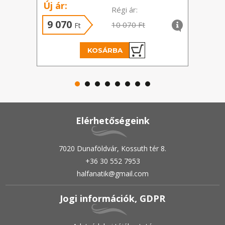
Új ár:
Régi ár:
9 070
4 
10 070 Ft
Ft
KOSÁRBA
Elérhetőségeink
7020 Dunaföldvár, Kossuth tér 8.
+36 30 552 7953
halfanatik@gmail.com
Jogi információk, GDPR