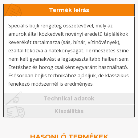
Termék leírás
Speciális bojli rengeteg összetevővel, mely az
amurok által közkedvelt növényi eredetű táplálékok
keverékét tartalmazza (sás, hínár, vízinövények),
ezáltal fokozva a hatékonyságát. Természetes színe
nem kelt gyanakvást a legtapasztaltabb halban sem.
Etetéshez és horog csaliként egyaránt használható.
Esősorban bojlis technikához ajánljuk, de klasszikus
fenekező módszernél is eredményes.
Technikai adatok
Kiszállítás
HASONLÓ TERMÉKEK