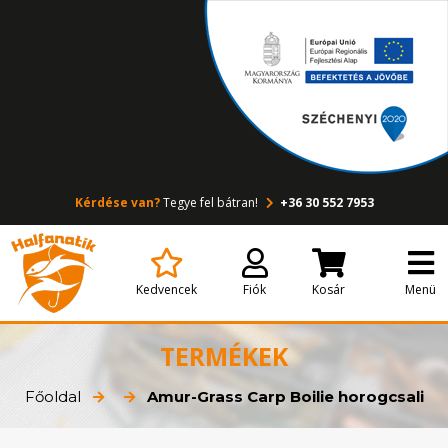
Kérdése van?
Tegye fel bátran!
+36 30 552 7953
Kedvencek
Fiók
Kosár
Menü
TERMÉKEK
Főoldal
Amur-Grass Carp Boilie horogcsali