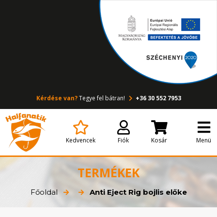
Kérdése van?
Tegye fel bátran!
+36 30 552 7953
Kedvencek
Fiók
Kosár
Menü
TERMÉKEK
Főoldal
Anti Eject Rig bojlis előke