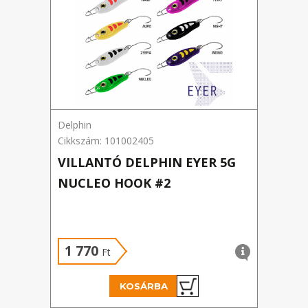
Delphin
Delph
Cikkszám: 101002405
Cikks
VILLANTÓ DELPHIN EYER 5G
DEL
NUCLEO HOOK #2
TÁM
SUN
1 770
1 
Ft
KOSÁRBA