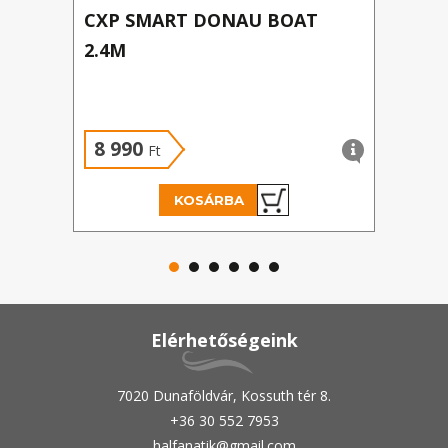
CXP SMART DONAU BOAT
CXP
2.4M
2.1
8 990
8 
Ft
KOSÁRBA
Elérhetőségeink
7020 Dunaföldvár, Kossuth tér 8.
+36 30 552 7953
halfanatik@gmail.com