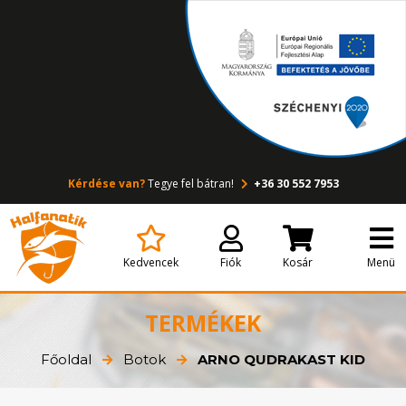
Kérdése van?
Tegye fel bátran!
+36 30 552 7953
Kedvencek
Fiók
Kosár
Menü
TERMÉKEK
Főoldal
Botok
ARNO QUDRAKAST KID