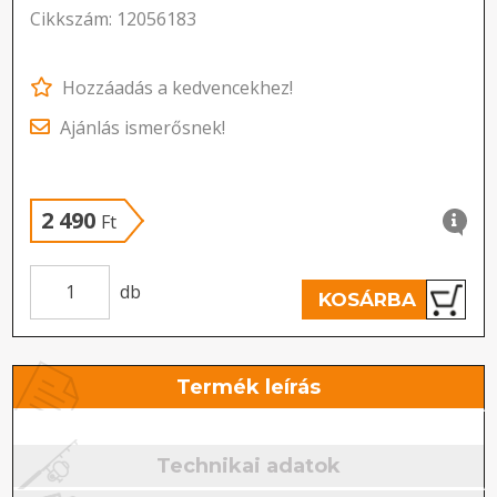
Cikkszám: 12056183
Hozzáadás a kedvencekhez!
Ajánlás ismerősnek!
2 490
Ft
db
KOSÁRBA
Termék leírás
Technikai adatok