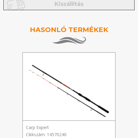
Kiszállítás
HASONLÓ TERMÉKEK
Carp Expert
Carp 
Cikkszám: 14570240
Cikks