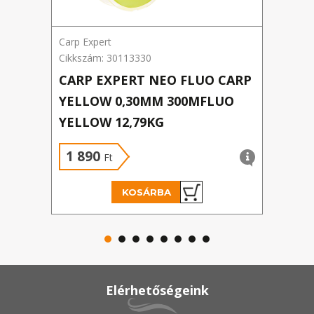
Carp Expert
Benza
Cikkszám: 30113330
Cikks
CARP EXPERT NEO FLUO CARP
BEN
YELLOW 0,30MM 300MFLUO
0,1
YELLOW 12,79KG
1 890
1 
Ft
KOSÁRBA
Elérhetőségeink