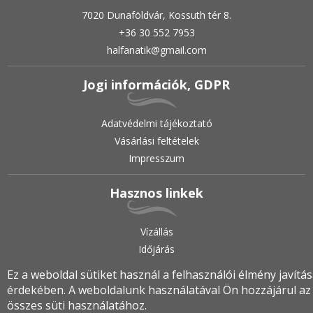
7020 Dunaföldvár, Kossuth tér 8.
+36 30 552 7953
halfanatik@gmail.com
Jogi információk, GDPR
Adatvédelmi tájékoztató
Vásárlási feltételek
Impresszum
Hasznos linkek
Vízállás
Időjárás
Ez a weboldal sütiket használ a felhasználói élmény javítá
érdekében. A weboldalunk használatával Ön hozzájárul az
2019.
•
© halfanatik.hu
•
Minden jog fenntartva!
összes süti használatához.