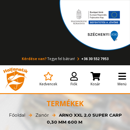
Kérdése van?
Tegye fel bátran!
+36 30 552 7953
Kedvencek
Fiók
Kosár
Menü
TERMÉKEK
Főoldal
Zsinór
ARNO XXL 2.0 SUPER CARP
0,30 MM 600 M