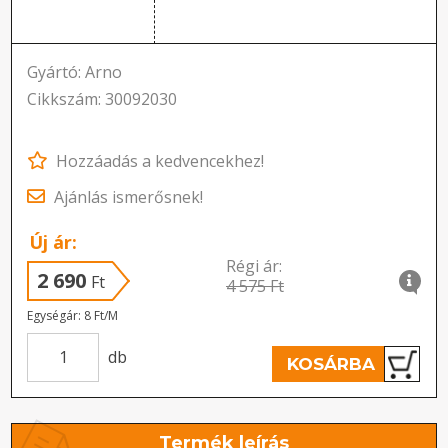
Gyártó: Arno
Cikkszám: 30092030
Hozzáadás a kedvencekhez!
Ajánlás ismerősnek!
Új ár:
Régi ár:
2 690
Ft
4 575 Ft
Egységár: 8 Ft/M
db
KOSÁRBA
Termék leírás