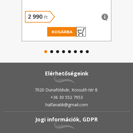
2 990
2 
Ft
KOSÁRBA
Elérhetőségeink
7020 Dunaföldvár, Kossuth tér 8.
+36 30 552 7953
halfanatik@gmail.com
Jogi információk, GDPR