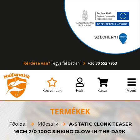
Kérdése van?
Tegye fel bátran!
+36 30 552 7953
Kedvencek
Fiók
Kosár
Menü
TERMÉKEK
Főoldal
Műcsalik
A-STATIC CLONK TEASER
16CM 2/0 100G SINKING GLOW-IN-THE-DARK