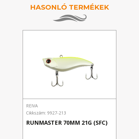
HASONLÓ TERMÉKEK
REIVA
REIV
Cikkszám: 9927-213
Cikks
RUNMASTER 70MM 21G (SFC)
BLA
(RE