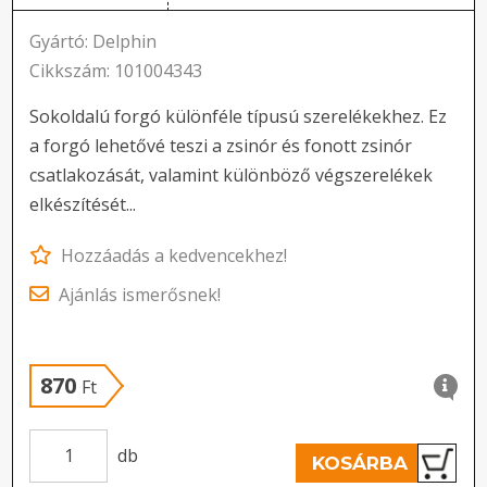
Gyártó: Delphin
Cikkszám: 101004343
Sokoldalú forgó különféle típusú szerelékekhez. Ez
a forgó lehetővé teszi a zsinór és fonott zsinór
csatlakozását, valamint különböző végszerelékek
elkészítését...
Hozzáadás a kedvencekhez!
Ajánlás ismerősnek!
870
Ft
db
KOSÁRBA