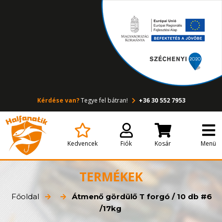
Kérdése van?
Tegye fel bátran!
+36 30 552 7953
Kedvencek
Fiók
Kosár
Menü
TERMÉKEK
Főoldal
Átmenő gördülő T forgó / 10 db #6
/17kg