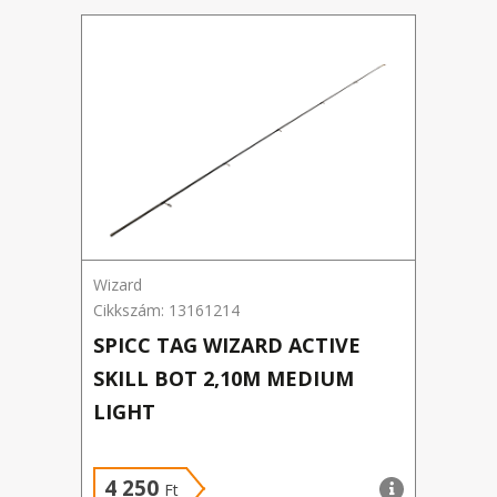
%
Wizard
Delph
Cikkszám: 13161214
Cikks
SPICC TAG WIZARD ACTIVE
DUO
SKILL BOT 2,10M MEDIUM
KAR
LIGHT
Új á
4 250
8 
Ft