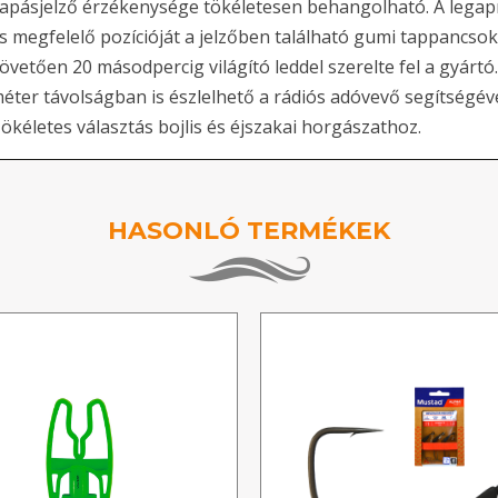
apásjelző érzékenysége tökéletesen behangolható. A legapró
s megfelelő pozícióját a jelzőben található gumi tappancsok 
övetően 20 másodpercig világító leddel szerelte fel a gyártó.
éter távolságban is észlelhető a rádiós adóvevő segítségével
ökéletes választás bojlis és éjszakai horgászathoz.
HASONLÓ TERMÉKEK