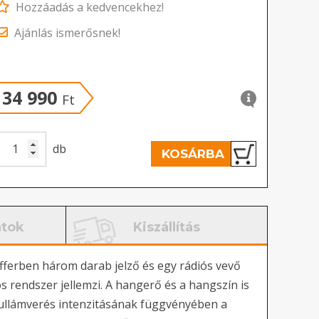
Hozzáadás a kedvencekhez!
Ajánlás ismerősnek!
34 990
Ft
db
KOSÁRBA
atok
Kiszállítás
fferben három darab jelző és egy rádiós vevő
 rendszer jellemzi. A hangerő és a hangszín is
 hullámverés intenzitásának függvényében a