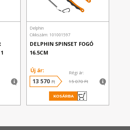
Delphin
Delph
Cikkszám: 101001597
Cikks
R
DELPHIN SPINSET FOGÓ
DEL
 1
16.5CM
BAR
Új ár:
Régi ár:
13 570
2 
15 070 Ft
Ft
KOSÁRBA