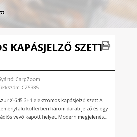
tt
S KAPÁSJELZŐ SZETT
Gyártó: CarpZoom
Cikkszám: CZ5385
Azur X-645 3+1 elektromos kapásjelző szett A
keményfalú kofferben három darab jelző és egy
rádiós vevő kapott helyet. Modern megjelenés...