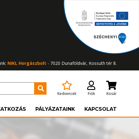
ünk:
NIKL Horgászbolt
- 7020 Dunaföldvár, Kossuth tér 8.
Kedvencek
Fiók
Kosár
TATKOZÁS
PÁLYÁZATAINK
KAPCSOLAT