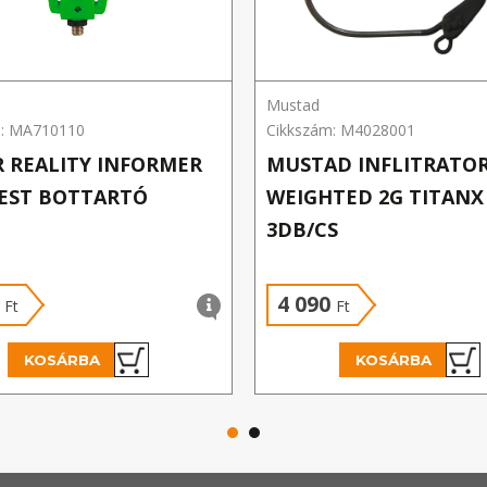
Mustad
m: MA710110
Cikkszám: M4028001
 REALITY INFORMER
MUSTAD INFLITRATO
EST BOTTARTÓ
WEIGHTED 2G TITANX
3DB/CS
0
4 090
Ft
Ft
KOSÁRBA
KOSÁRBA