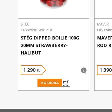
STÉG
MAVER
Cikkszám: SP012101
Cikkszá
STÉG DIPPED BOILIE 100G
MAVER
20MM STRAWBERRY-
ROD R
HALIBUT
1 290
1 39
Ft
KOSÁRBA