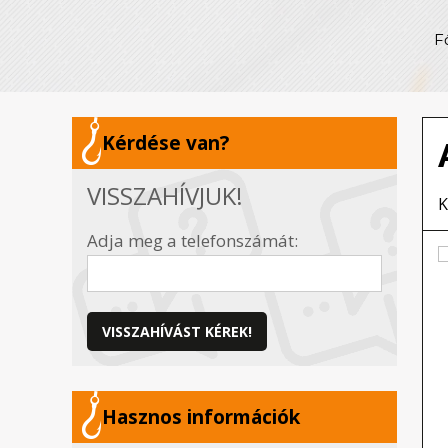
F
Kérdése van?
VISSZAHÍVJUK!
K
Adja meg a telefonszámát:
VISSZAHÍVÁST KÉREK!
Hasznos információk