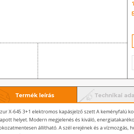
Termék leírás
Technikai ad
zur X-645 3+1 elektromos kapásjelző szett A keményfalú ko
apott helyet. Modern megjelenés és kiváló, energiatakarékos
okozatmentesen állítható. A szél erejének és a vízmozgás,