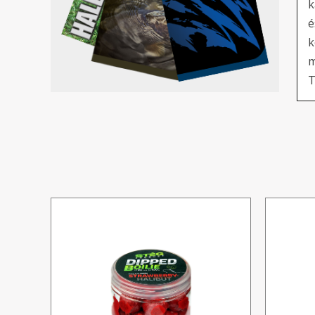
k
é
k
m
T