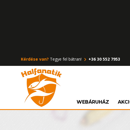
Kérdése van?
Tegye fel bátran!
+36 30 552 7953
WEBÁRUHÁZ
AKC