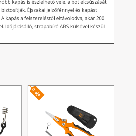
bb kapás is észlelhető vele. a bot elcsúszását
biztosítják. Éjszakai jelzőfénnyel és kapást
 A kapás a felszereléstől eltávolodva, akár 200
. Időjárásálló, strapabíró ABS külsővel készül.
%