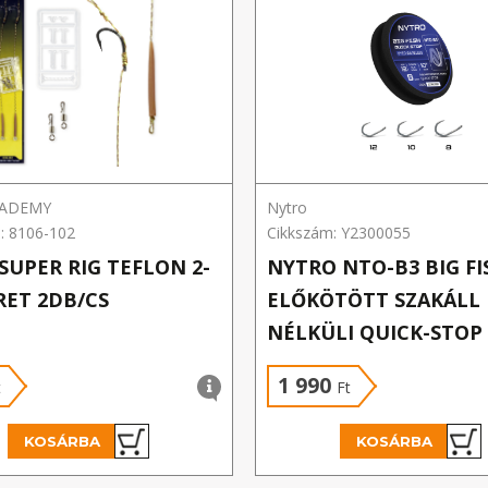
CADEMY
Nytro
: 8106-102
Cikkszám: Y2300055
 SUPER RIG TEFLON 2-
NYTRO NTO-B3 BIG FI
RET 2DB/CS
ELŐKÖTÖTT SZAKÁLL
NÉLKÜLI QUICK-STOP
25 CM 8/0,30MM
1 990
t
Ft
KOSÁRBA
KOSÁRBA