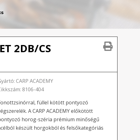
cs
RET 2DB/CS
Gyártó: CARP ACADEMY
Cikkszám: 8106-404
Fonottzsinórral, füllel kötött pontyozó
végszerelék. A CARP ACADEMY előkötött
pontyozó horog-széria prémium minőségű
acélból készült horgokból és felsőkategóriás
onott...