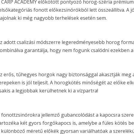
 CARP ACADEMY előkötött pontyozó horog-széria prémium 
elsőkategóriás fonott előkezsinórókból lett összeállítva. 
ajolnak ki még nagyobb terhelések esetén sem.
z adott csalizási módszerre legeredményesebb horog forma,
ombinálva garantálja, hogy nem fogunk csalódni ezekben 
z erős, tűhegyes horgok nagy biztonsággal akasztják meg a
erepeken is jól teljesít. A horogkötés minőségét az előke el
sakis a legjobbak kerülhetnek ki a vízpartra!
 fonottzsinórokra jellemző gubancolódást a kapocsra szerel
artozéka két gyors forgókapocs is, amelybe a füles kötés b
 különböző méretű előkék gyorsan variálhatóak a szerelék