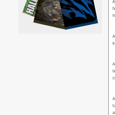
A
f
h
A
k
A
t
c
A
t
a