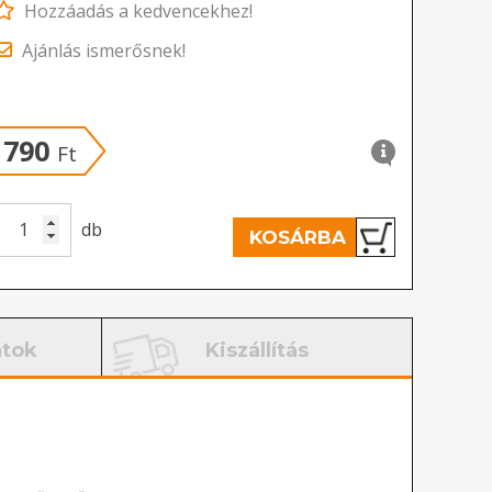
Hozzáadás a kedvencekhez!
Ajánlás ismerősnek!
790
Ft
db
KOSÁRBA
atok
Kiszállítás