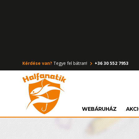
Kérdése van?
Tegye fel bátran!
+36 30 552 7953
WEBÁRUHÁZ
AKC