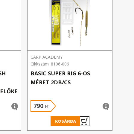
CARP ACADEMY
Benza
Cikkszám: 8106-006
Cikks
SH
BASIC SUPER RIG 6-OS
BEN
MÉRET 2DB/CS
HOR
 ELŐKE
ZSI
TÜS
790
85
Ft
KOSÁRBA