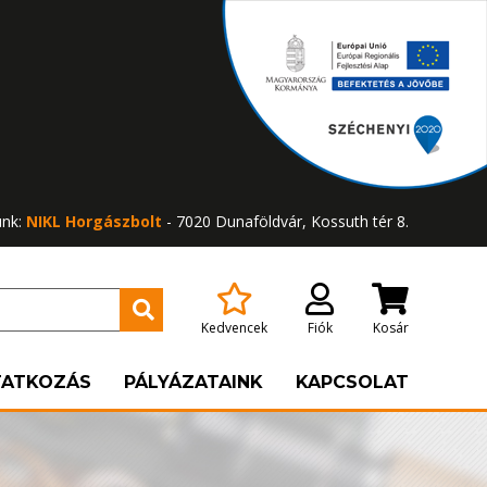
ünk:
NIKL Horgászbolt
- 7020 Dunaföldvár, Kossuth tér 8.
Kedvencek
Fiók
Kosár
TATKOZÁS
PÁLYÁZATAINK
KAPCSOLAT