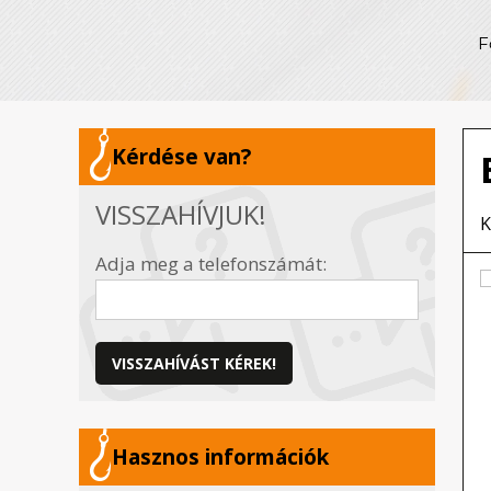
F
Kérdése van?
VISSZAHÍVJUK!
K
Adja meg a telefonszámát:
VISSZAHÍVÁST KÉREK!
Hasznos információk