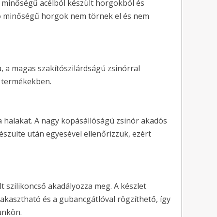
minőségű acélból készült horgokból és
A jó minőségű horgok nem törnek el és nem
 a magas szakítószilárdságú zsinórral
a termékekben.
 halakat. A nagy kopásállóságú zsinór akadós
készülte után egyesével ellenőrizzük, ezért
t szilikoncső akadályozza meg. A készlet
eakasztható és a gubancgátlóval rögzíthető, így
ünkön.