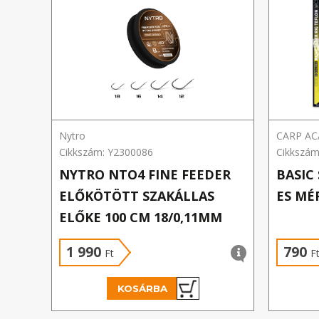
Nytro
CARP A
Cikkszám: Y2300086
Cikkszám
NYTRO NTO4 FINE FEEDER
BASIC
ELŐKÖTÖTT SZAKÁLLAS
ES MÉ
ELŐKE 100 CM 18/0,11MM
1 990
790
Ft
F
KOSÁRBA