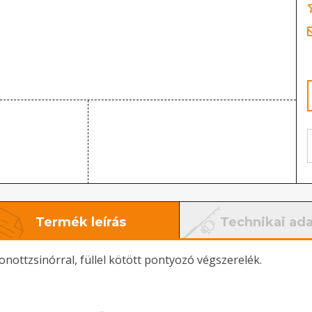
Termék leírás
Technikai ad
onottzsinórral, füllel kötött pontyozó végszerelék.