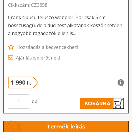
Cikkszám: CZ3658
Crank típusú felúszó wobbler. Bár csak 5 cm
hosszúságú, de a duci test alkatának köszönhetően
a nagyobb ragadozók ellen is...
Hozzáadás a kedvencekhez!
Ajánlás ismerősnek!
1 990
Ft
db
KOSÁRBA
Termék leírás