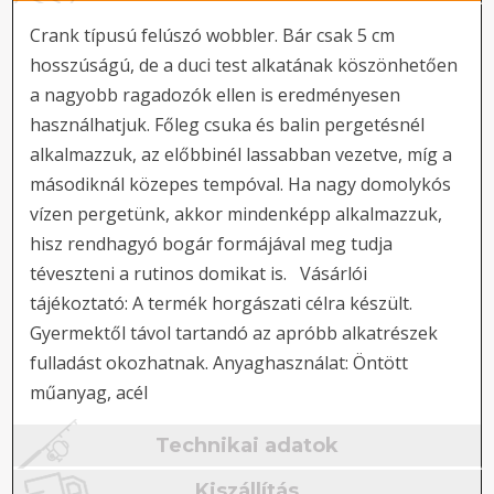
Crank típusú felúszó wobbler. Bár csak 5 cm
hosszúságú, de a duci test alkatának köszönhetően
a nagyobb ragadozók ellen is eredményesen
használhatjuk. Főleg csuka és balin pergetésnél
alkalmazzuk, az előbbinél lassabban vezetve, míg a
másodiknál közepes tempóval. Ha nagy domolykós
vízen pergetünk, akkor mindenképp alkalmazzuk,
hisz rendhagyó bogár formájával meg tudja
téveszteni a rutinos domikat is. Vásárlói
tájékoztató: A termék horgászati célra készült.
Gyermektől távol tartandó az apróbb alkatrészek
fulladást okozhatnak. Anyaghasználat: Öntött
műanyag, acél
Technikai adatok
Kiszállítás