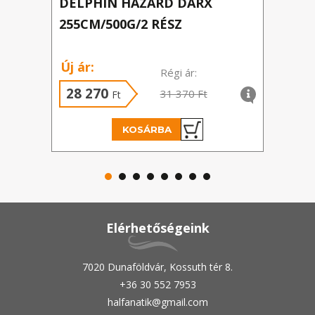
DELPHIN HAZARD DARX
SPI
255CM/500G/2 RÉSZ
MET
/CA
Új ár:
Régi ár:
28 270
3 
31 370 Ft
Ft
KOSÁRBA
Elérhetőségeink
7020 Dunaföldvár, Kossuth tér 8.
+36 30 552 7953
halfanatik@gmail.com