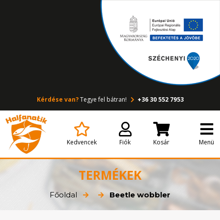
Kérdése van?
Tegye fel bátran!
+36 30 552 7953
Kedvencek
Fiók
Kosár
Menü
TERMÉKEK
Főoldal
Beetle wobbler