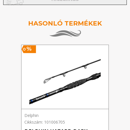
HASONLÓ TERMÉKEK
%
Delphin
Delph
Cikkszám: 101006705
Cikks