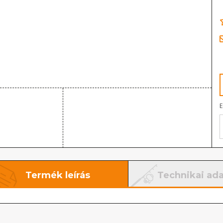
E
Termék leírás
Technikai ad