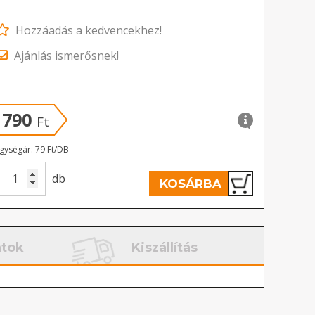
Hozzáadás a kedvencekhez!
Ajánlás ismerősnek!
790
Ft
gységár: 79 Ft/DB
db
KOSÁRBA
atok
Kiszállítás