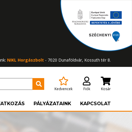
ünk:
NIKL Horgászbolt
- 7020 Dunaföldvár, Kossuth tér 8.
Kedvencek
Fiók
Kosár
TATKOZÁS
PÁLYÁZATAINK
KAPCSOLAT