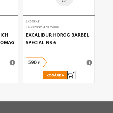
Excalibur
MAVE
Cikkszám: 47075006
Cikks
ICH
EXCALIBUR HOROG BARBEL
MAV
CSOMAG
SPECIAL NS 6
NIC
DB/
590
1 
Ft
KOSÁRBA