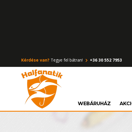
Kérdése van?
Tegye fel bátran!
+36 30 552 7953
WEBÁRUHÁZ
AKC