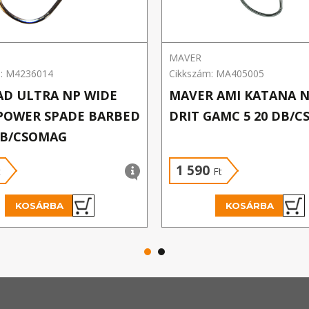
MAVER
m: M4236014
Cikkszám: MA405005
D ULTRA NP WIDE
MAVER AMI KATANA N
POWER SPADE BARBED
DRIT GAMC 5 20 DB/
DB/CSOMAG
1 590
t
Ft
KOSÁRBA
KOSÁRBA