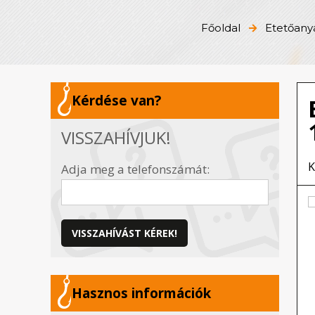
Főoldal
Etetőanya
Kérdése van?
VISSZAHÍVJUK!
K
Adja meg a telefonszámát:
VISSZAHÍVÁST KÉREK!
Hasznos információk