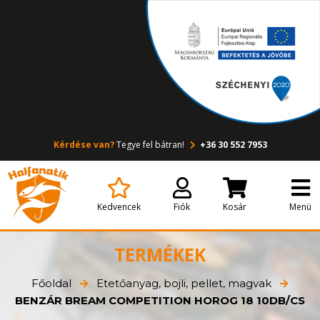
Kérdése van?
Tegye fel bátran!
+36 30 552 7953
Kedvencek
Fiók
Kosár
Menü
TERMÉKEK
Főoldal
Etetőanyag, bojli, pellet, magvak
BENZÁR BREAM COMPETITION HOROG 18 10DB/CS