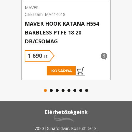
MAVER
Benza
Cikkszám: MA414018
Cikks
MAVER HOOK KATANA H554
BEN
BARBLESS PTFE 18 20
HOR
DB/CSOMAG
1 690
79
Ft
KOSÁRBA
Elérhetőségeink
7020 Dunaföldvár, Kossuth tér 8.