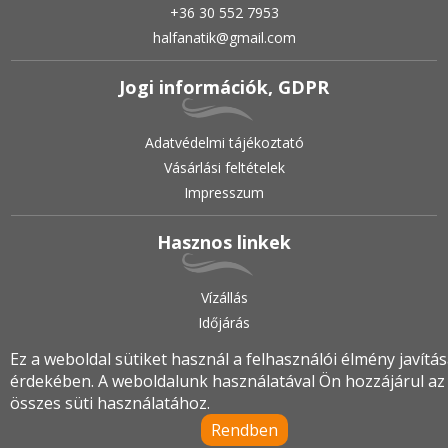
+36 30 552 7953
halfanatik@gmail.com
Jogi információk, GDPR
Adatvédelmi tájékoztató
Vásárlási feltételek
Impresszum
Hasznos linkek
Vízállás
Időjárás
Ez a weboldal sütiket használ a felhasználói élmény javítá
érdekében. A weboldalunk használatával Ön hozzájárul az
2019.
•
© halfanatik.hu
•
Minden jog fenntartva!
összes süti használatához.
Rendben