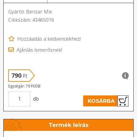
Gyártó: Benzar Mix
Cikkszám: 43465016
Hozzáadás a kedvencekhez!
Ajánlás ismerősnek!
790
Ft
Egységár: 79 Ft/DB
db
KOSÁRBA
Termék leírás