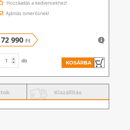
Hozzáadás a kedvencekhez!
Ajánlás ismerősnek!
72 990
Ft
db
KOSÁRBA
atok
Kiszállítás