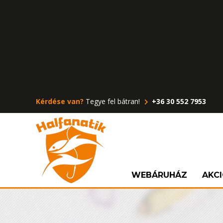
Kérdése van?
Tegye fel bátran!
+36 30 552 7953
WEBÁRUHÁZ
AKC