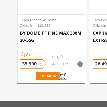
Team Feeder By Döme
Carp Exp
Cikkszám: 1862-330
Cikkszám
BY DÖME TF FINE MAX 330M
CXP H
20-55G
EXTRA
Új ár:
Régi ár:
35 990
26 4
42 990 Ft
Ft
KOSÁRBA