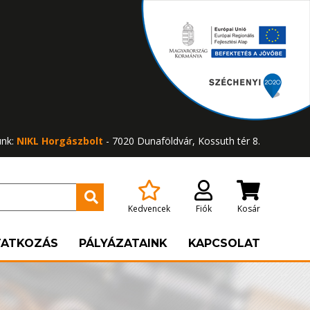
ünk:
NIKL Horgászbolt
- 7020 Dunaföldvár, Kossuth tér 8.
Kedvencek
Fiók
Kosár
TATKOZÁS
PÁLYÁZATAINK
KAPCSOLAT