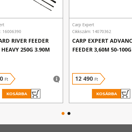
ert
Carp Expert
: 16006390
Cikkszám: 14070362
ARD RIVER FEEDER
CARP EXPERT ADVAN
 HEAVY 250G 3.90M
FEEDER 3,60M 50-100
90
12 490
Ft
Ft
KOSÁRBA
KOSÁRBA