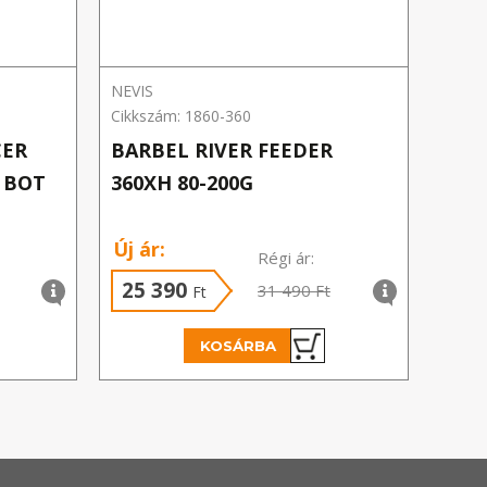
NEVIS
Benza
Cikkszám: 1860-360
Cikks
CER
BARBEL RIVER FEEDER
BOT
G BOT
360XH 80-200G
MET
Új ár:
Régi ár:
25 390
11
31 490 Ft
Ft
KOSÁRBA