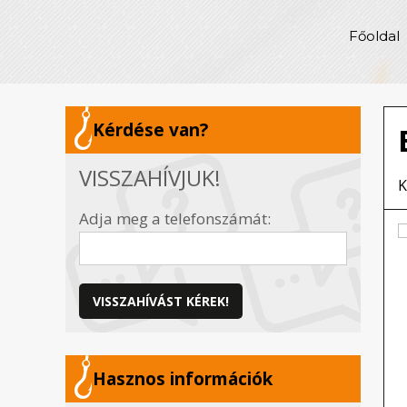
Főoldal
Kérdése van?
VISSZAHÍVJUK!
K
Adja meg a telefonszámát:
VISSZAHÍVÁST KÉREK!
Hasznos információk