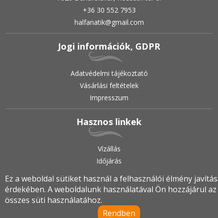
+36 30 552 7953
halfanatik@gmail.com
Jogi információk, GDPR
Adatvédelmi tájékoztató
Vásárlási feltételek
Impresszum
Hasznos linkek
Vízállás
Időjárás
Ez a weboldal sütiket használ a felhasználói élmény javítá
érdekében. A weboldalunk használatával Ön hozzájárul az
2019.
•
© halfanatik.hu
•
Minden jog fenntartva!
összes süti használatához.
Rendben