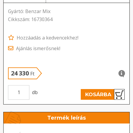
Gyártó: Benzar Mix
Cikkszám: 16730364
Hozzáadás a kedvencekhez!
Ajánlás ismerősnek!
24 330
Ft
db
KOSÁRBA
Termék leírás