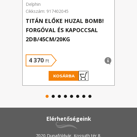
Delphin
Carp
Cikkszám: 917402045
Cikks
TITÁN ELŐKE HUZAL BOMB!
F-A
FORGÓVAL ÉS KAPOCCSAL
2DB/45CM/20KG
4 370
99
Ft
KOSÁRBA
Elérhetőségeink
7020 Dunaföldvár, Kossuth tér 8.