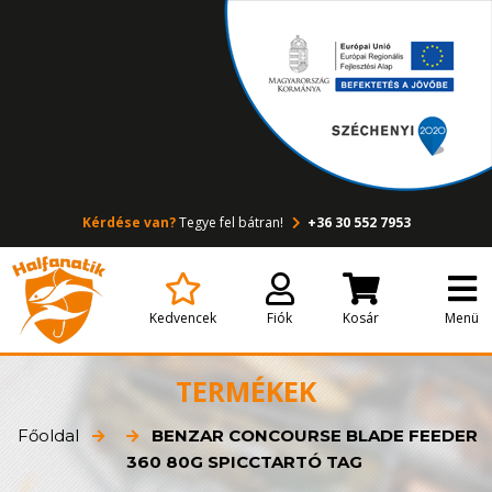
Kérdése van?
Tegye fel bátran!
+36 30 552 7953
Kedvencek
Fiók
Kosár
Menü
TERMÉKEK
Főoldal
BENZAR CONCOURSE BLADE FEEDER
360 80G SPICCTARTÓ TAG