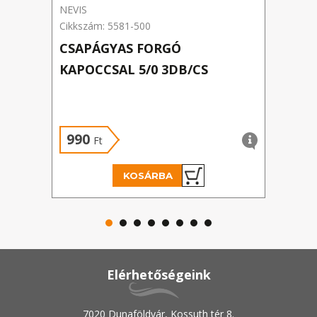
NEVIS
Delph
Cikkszám: 5581-500
Cikks
CSAPÁGYAS FORGÓ
NAD
KAPOCCSAL 5/0 3DB/CS
WIN
Új á
990
30
Ft
KOSÁRBA
Elérhetőségeink
7020 Dunaföldvár, Kossuth tér 8.