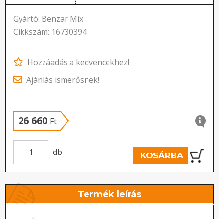
Gyártó: Benzar Mix
Cikkszám: 16730394
Hozzáadás a kedvencekhez!
Ajánlás ismerősnek!
26 660
Ft
db
KOSÁRBA
Termék leírás