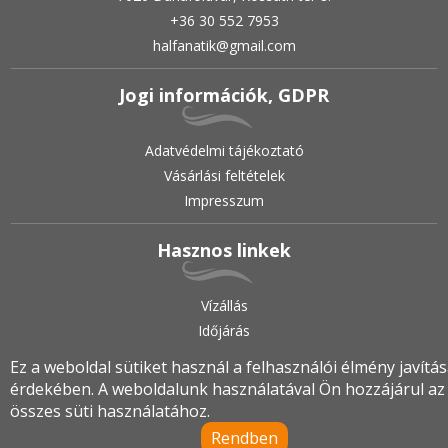
+36 30 552 7953
halfanatik@gmail.com
Jogi információk, GDPR
Adatvédelmi tájékoztató
Vásárlási feltételek
Impresszum
Hasznos linkek
Vízállás
Időjárás
Ez a weboldal sütiket használ a felhasználói élmény javítá
érdekében. A weboldalunk használatával Ön hozzájárul az
2019.
•
© halfanatik.hu
•
Minden jog fenntartva!
összes süti használatához.
Rendben