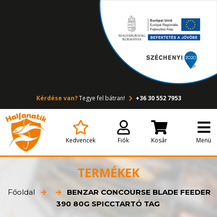
Kérdése van?
Tegye fel bátran!
+36 30 552 7953
Kedvencek
Fiók
Kosár
Menü
TERMÉKEK
Főoldal
BENZAR CONCOURSE BLADE FEEDER
390 80G SPICCTARTÓ TAG