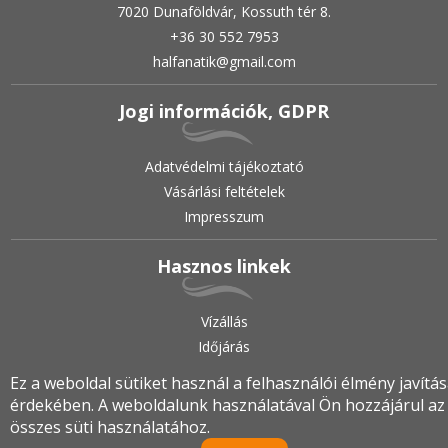
7020 Dunaföldvár, Kossuth tér 8.
+36 30 552 7953
halfanatik@gmail.com
Jogi információk, GDPR
Adatvédelmi tájékoztató
Vásárlási feltételek
Impresszum
Hasznos linkek
Vízállás
Időjárás
Ez a weboldal sütiket használ a felhasználói élmény javítá
érdekében. A weboldalunk használatával Ön hozzájárul az
2019.
•
© halfanatik.hu
•
Minden jog fenntartva!
összes süti használatához.