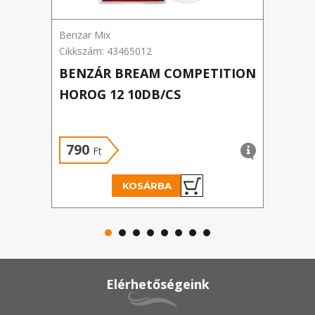
Benzar Mix
Benza
Cikkszám: 43465012
Cikks
BENZÁR BREAM COMPETITION
BEN
HOROG 12 10DB/CS
PRO
790
1 
Ft
KOSÁRBA
Elérhetőségeink