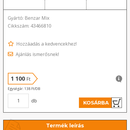
Gyártó: Benzar Mix
Cikkszám: 43466810
Hozzáadás a kedvencekhez!
Ajánlás ismerősnek!
1 100
Ft
Egységár: 138 Ft/DB
db
KOSÁRBA
Termék leírás