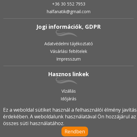
+36 30 552 7953
halfanatik@gmail.com
Jogi információk, GDPR
Adatvédelmi tájékoztató
Vásárlási feltételek
Impresszum
Hasznos linkek
Vízállás
Időjárás
Ez a weboldal sütiket használ a felhasználói élmény javítá
érdekében. A weboldalunk használatával Ön hozzájárul az
2019.
•
© halfanatik.hu
•
Minden jog fenntartva!
összes süti használatához.
Rendben