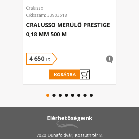
Cralusso
Team
Cikkszám: 33903518
Cikks
CRALUSSO MERÜLŐ PRESTIGE
BY 
0,18 MM 500 M
300
4 650
2 
Ft
KOSÁRBA
Elérhetőségeink
7020 Dunaföldvár, Kossuth tér 8.