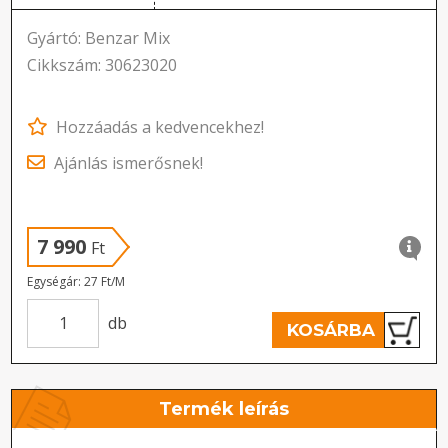
Gyártó: Benzar Mix
Cikkszám: 30623020
Hozzáadás a kedvencekhez!
Ajánlás ismerősnek!
7 990
Ft
Egységár: 27 Ft/M
db
KOSÁRBA
Termék leírás