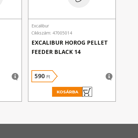
Excalibur
MAVE
Cikkszám: 47005014
Cikks
EXCALIBUR HOROG PELLET
MAV
FEEDER BLACK 14
22 
590
1 
Ft
KOSÁRBA