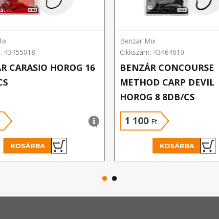
ix
Benzar Mix
: 43455018
Cikkszám: 43464010
R CARASIO HOROG 16
BENZÁR CONCOURSE
CS
METHOD CARP DEVIL
HOROG 8 8DB/CS
1 100
t
Ft
KOSÁRBA
KOSÁRBA