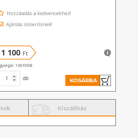
Hozzáadás a kedvencekhez!
Ajánlás ismerősnek!
1 100
Ft
gységár: 138 Ft/DB
db
KOSÁRBA
atok
Kiszállítás