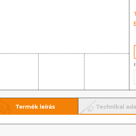
E
Termék leírás
Technikai ad