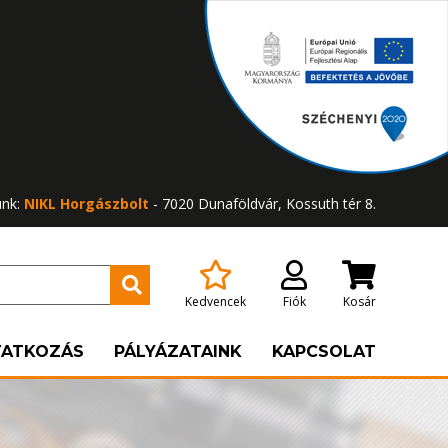
ünk:
NIKL Horgászbolt
- 7020 Dunaföldvár, Kossuth tér 8.
Kedvencek
Fiók
Kosár
TATKOZÁS
PÁLYÁZATAINK
KAPCSOLAT