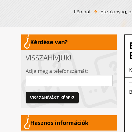
Főoldal
Etetőanyag, bo
Kérdése van?
VISSZAHÍVJUK!
K
Adja meg a telefonszámát:
VISSZAHÍVÁST KÉREK!
Hasznos információk