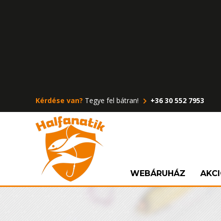
Kérdése van?
Tegye fel bátran!
+36 30 552 7953
WEBÁRUHÁZ
AKC