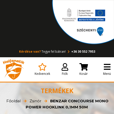
Kérdése van?
Tegye fel bátran!
+36 30 552 7953
Kedvencek
Fiók
Kosár
Menü
TERMÉKEK
Főoldal
Zsinór
BENZAR CONCOURSE MONO
POWER HOOKLINK 0,1MM 50M