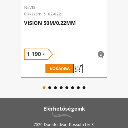
NEVIS
Cralu
Cikkszám: 5102-022
Cikks
VISION 50M/0.22MM
CRA
0,2
1 190
1 
Ft
KOSÁRBA
Elérhetőségeink
7020 Dunaföldvár, Kossuth tér 8.