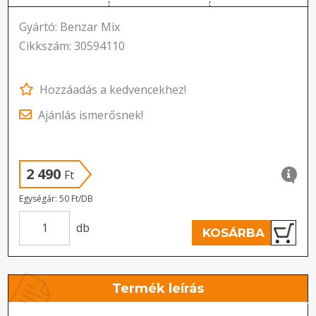
Gyártó: Benzar Mix
Cikkszám: 30594110
Hozzáadás a kedvencekhez!
Ajánlás ismerősnek!
2 490
Ft
Egységár: 50 Ft/DB
db
KOSÁRBA
Termék leírás