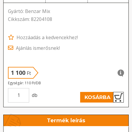
Gyártó: Benzar Mix
Cikkszám: 82204108
Hozzáadás a kedvencekhez!
Ajánlás ismerősnek!
1 100
Ft
Egységár: 110 Ft/DB
db
KOSÁRBA
Termék leírás