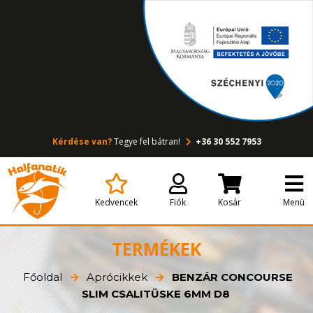
Kérdése van?
Tegye fel bátran!
+36 30 552 7953
Kedvencek
Fiók
Kosár
Menü
TERMÉKEK
Főoldal
Aprócikkek
BENZÁR CONCOURSE
SLIM CSALITÜSKE 6MM D8