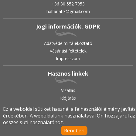
+36 30 552 7953
halfanatik@gmail.com
Jogi információk, GDPR
Adatvédelmi tájékoztató
Vásárlási feltételek
Impresszum
Hasznos linkek
Vízállás
Időjárás
Ez a weboldal sütiket használ a felhasználói élmény javítá
érdekében. A weboldalunk használatával Ön hozzájárul az
2019.
•
© halfanatik.hu
•
Minden jog fenntartva!
összes süti használatához.
Rendben