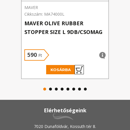
MAVER
Cralu
Cikkszám: MA74000L
Cikks
MAVER OLIVE RUBBER
CRA
STOPPER SIZE L 9DB/CSOMAG
GYO
590
1 
Ft
KOSÁRBA
Elérhetőségeink
7020 Dunaföldvár, Kossuth tér 8.