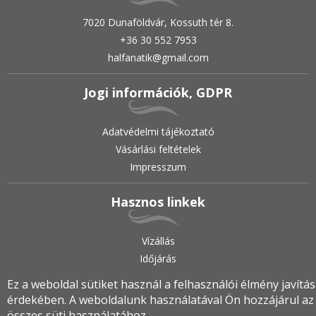
7020 Dunaföldvár, Kossuth tér 8.
+36 30 552 7953
halfanatik@gmail.com
Jogi információk, GDPR
Adatvédelmi tájékoztató
Vásárlási feltételek
Impresszum
Hasznos linkek
Vízállás
Időjárás
Ez a weboldal sütiket használ a felhasználói élmény javítá
érdekében. A weboldalunk használatával Ön hozzájárul az
2019.
•
© halfanatik.hu
•
Minden jog fenntartva!
összes süti használatához.