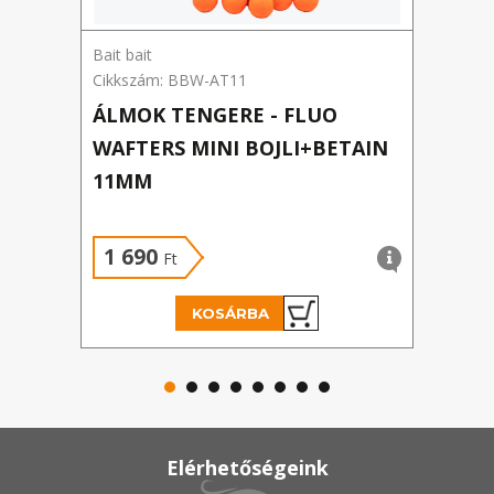
Bait bait
The 
Cikkszám: BBW-AT11
Cikks
ÁLMOK TENGERE - FLUO
THE
WAFTERS MINI BOJLI+BETAIN
SOL
11MM
Új á
1 690
1 
Ft
KOSÁRBA
Elérhetőségeink