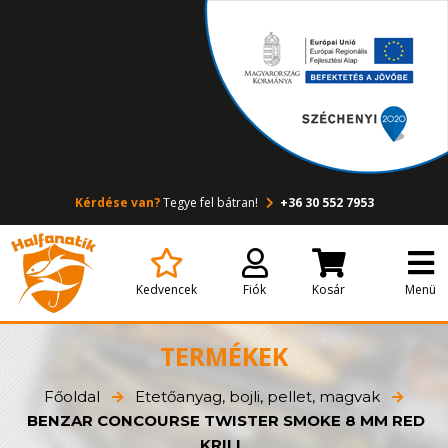
Kérdése van?
Tegye fel bátran!
+36 30 552 7953
Kedvencek
Fiók
Kosár
Menü
TERMÉKEK
Főoldal
Etetőanyag, bojli, pellet, magvak
BENZAR CONCOURSE TWISTER SMOKE 8 MM RED
KRILL