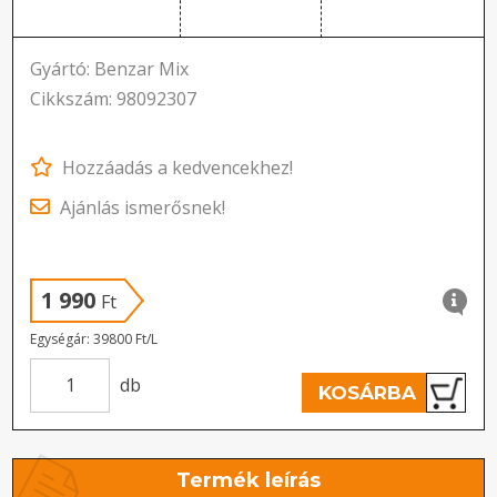
Gyártó: Benzar Mix
Cikkszám: 98092307
Hozzáadás a kedvencekhez!
Ajánlás ismerősnek!
1 990
Ft
Egységár: 39800 Ft/L
db
KOSÁRBA
Termék leírás