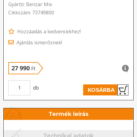
Gyártó: Benzar Mix
Cikkszám: 73749800
Hozzáadás a kedvencekhez!
Ajánlás ismerősnek!
27 990
Ft
db
KOSÁRBA
Termék leírás
Technikai adatok