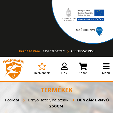
Kérdése van?
Tegye fel bátran!
+36 30 552 7953
Kedvencek
Fiók
Kosár
Menü
TERMÉKEK
Főoldal
Ernyő, sátor, hálózsák
BENZÁR ERNYŐ
250CM