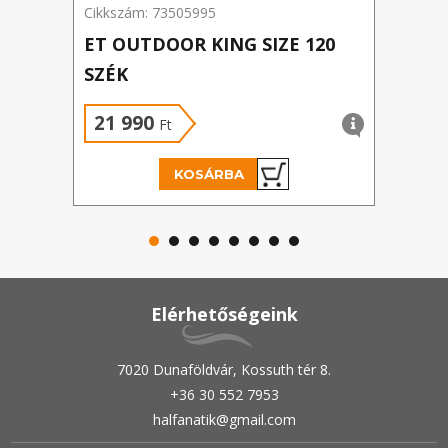
Cikkszám: 73505995
Cikks
ET OUTDOOR KING SIZE 120
ET 
SZÉK
69X
21 990
5 
Ft
KOSÁRBA
Elérhetőségeink
7020 Dunaföldvár, Kossuth tér 8.
+36 30 552 7953
halfanatik@gmail.com