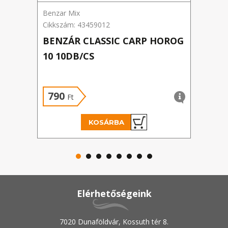
Benzar Mix
Benza
Cikkszám: 43459012
Cikks
BENZÁR CLASSIC CARP HOROG
BEN
10 10DB/CS
HOR
790
79
Ft
KOSÁRBA
Elérhetőségeink
7020 Dunaföldvár, Kossuth tér 8.