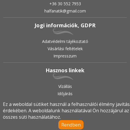
+36 30 552 7953
halfanatik@gmail.com
Jogi információk, GDPR
Adatvédelmi tájékoztató
Vásárlási feltételek
Impresszum
Hasznos linkek
Vízállás
Időjárás
Ez a weboldal sütiket használ a felhasználói élmény javítá
érdekében. A weboldalunk használatával Ön hozzájárul az
2019.
•
© halfanatik.hu
•
Minden jog fenntartva!
összes süti használatához.
Rendben