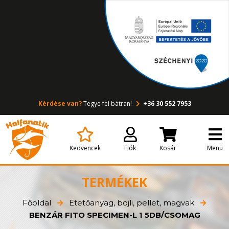
Kérdése van?
Tegye fel bátran!
+36 30 552 7953
Kedvencek
Fiók
Kosár
Menü
TERMÉKEK
Főoldal
Etetőanyag, bojli, pellet, magvak
BENZÁR FITO SPECIMEN-L 1 5DB/CSOMAG