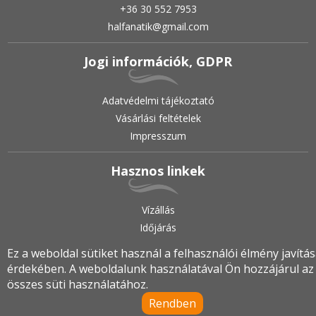
+36 30 552 7953
halfanatik@gmail.com
Jogi információk, GDPR
Adatvédelmi tájékoztató
Vásárlási feltételek
Impresszum
Hasznos linkek
Vízállás
Időjárás
Ez a weboldal sütiket használ a felhasználói élmény javítá
érdekében. A weboldalunk használatával Ön hozzájárul az
2019.
•
© halfanatik.hu
•
Minden jog fenntartva!
összes süti használatához.
Rendben