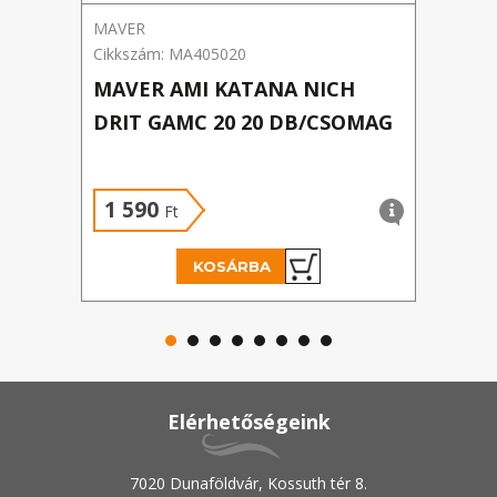
MAVER
Benza
Cikkszám: MA405020
Cikks
MAVER AMI KATANA NICH
BEN
DRIT GAMC 20 20 DB/CSOMAG
HOR
1 590
79
Ft
KOSÁRBA
Elérhetőségeink
7020 Dunaföldvár, Kossuth tér 8.