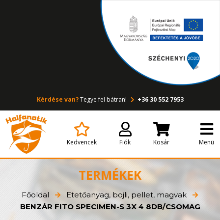
Kérdése van?
Tegye fel bátran!
+36 30 552 7953
Kedvencek
Fiók
Kosár
Menü
TERMÉKEK
Főoldal
Etetőanyag, bojli, pellet, magvak
BENZÁR FITO SPECIMEN-S 3X 4 8DB/CSOMAG