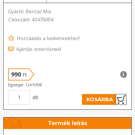
Gyártó: Benzar Mix
Cikkszám: 43470004
Hozzáadás a kedvencekhez!
Ajánlás ismerősnek!
990
Ft
Egységár: 124 Ft/DB
db
KOSÁRBA
Termék leírás