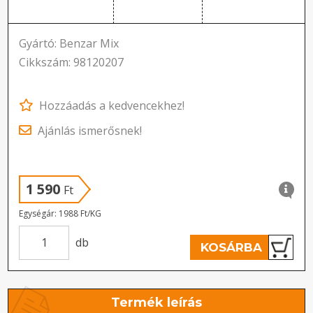
Gyártó: Benzar Mix
Cikkszám: 98120207
Hozzáadás a kedvencekhez!
Ajánlás ismerősnek!
1 590
Ft
Egységár: 1988 Ft/KG
db
KOSÁRBA
Termék leírás