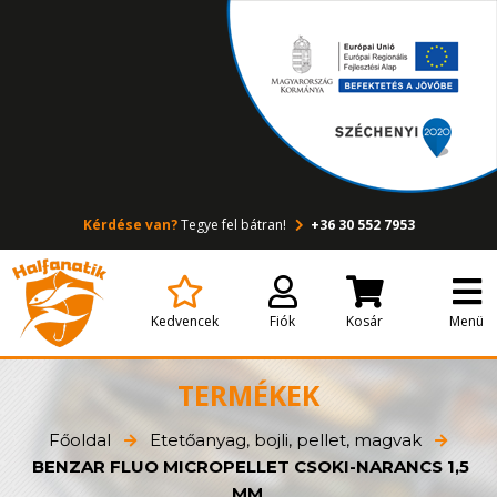
Kérdése van?
Tegye fel bátran!
+36 30 552 7953
Kedvencek
Fiók
Kosár
Menü
TERMÉKEK
Főoldal
Etetőanyag, bojli, pellet, magvak
BENZAR FLUO MICROPELLET CSOKI-NARANCS 1,5
MM