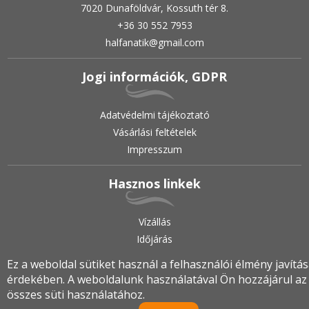
7020 Dunaföldvár, Kossuth tér 8.
+36 30 552 7953
halfanatik@gmail.com
Jogi információk, GDPR
Adatvédelmi tájékoztató
Vásárlási feltételek
Impresszum
Hasznos linkek
Vízállás
Időjárás
Ez a weboldal sütiket használ a felhasználói élmény javítá
érdekében. A weboldalunk használatával Ön hozzájárul az
2019.
•
© halfanatik.hu
•
Minden jog fenntartva!
összes süti használatához.