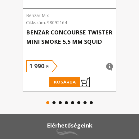
Benzar Mix
Benza
Cikkszám: 98092164
Cikks
BENZAR CONCOURSE TWISTER
BEN
MINI SMOKE 5,5 MM SQUID
PEL
FO
1 990
1 
Ft
KOSÁRBA
Elérhetőségeink