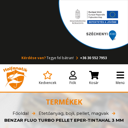
Kérdése van?
Tegye fel bátran!
+36 30 552 7953
Kedvencek
Fiók
Kosár
Menü
TERMÉKEK
Főoldal
Etetőanyag, bojli, pellet, magvak
BENZAR FLUO TURBO PELLET EPER-TINTAHAL 3 MM