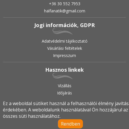
+36 30 552 7953
halfanatik@gmail.com
Jogi információk, GDPR
Adatvédelmi tájékoztató
Vásárlási feltételek
Impresszum
Hasznos linkek
Vízállás
Időjárás
Ez a weboldal sütiket használ a felhasználói élmény javítá
érdekében. A weboldalunk használatával Ön hozzájárul az
2019.
•
© halfanatik.hu
•
Minden jog fenntartva!
összes süti használatához.
Rendben