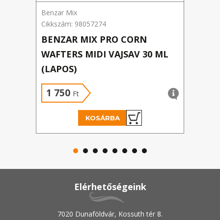
Benzar Mix
SBS
Cikkszám: 98057274
Cikk
BENZAR MIX PRO CORN
SBS
WAFTERS MIDI VAJSAV 30 ML
B2 
(LAPOS)
400
SPR
1 750
4 
Ft
KOSÁRBA
Elérhetőségeink
7020 Dunaföldvár, Kossuth tér 8.