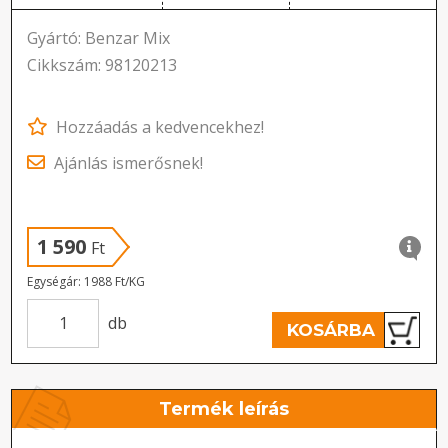
Gyártó: Benzar Mix
Cikkszám: 98120213
Hozzáadás a kedvencekhez!
Ajánlás ismerősnek!
1 590
Ft
Egységár: 1988 Ft/KG
db
KOSÁRBA
Termék leírás