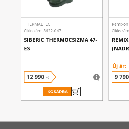
THERMALTEC
Remixon
Cikkszám: 8622-047
Cikkszám
SIBERIC THERMOCSIZMA 47-
REMIX
ES
(NADR
Új ár:
12 990
9 79
Ft
KOSÁRBA