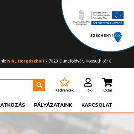
ünk:
NIKL Horgászbolt
- 7020 Dunaföldvár, Kossuth tér 8.
Kedvencek
Fiók
Kosár
TATKOZÁS
PÁLYÁZATAINK
KAPCSOLAT