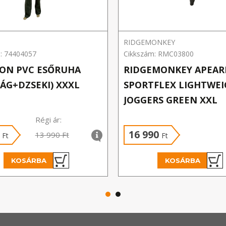
RIDGEMONKEY
: 74404057
Cikkszám: RMC03800
ON PVC ESŐRUHA
RIDGEMONKEY APEAR
ÁG+DZSEKI) XXXL
SPORTFLEX LIGHTWE
JOGGERS GREEN XXL
Régi ár:
0
16 990
13 990 Ft
Ft
Ft
KOSÁRBA
KOSÁRBA