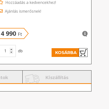
Hozzáadás a kedvencekhez!
Ajánlás ismerősnek!
4 990
Ft
db
KOSÁRBA
atok
Kiszállítás