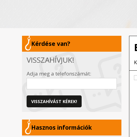
Kérdése van?
VISSZAHÍVJUK!
K
Adja meg a telefonszámát:
VISSZAHÍVÁST KÉREK!
Hasznos információk