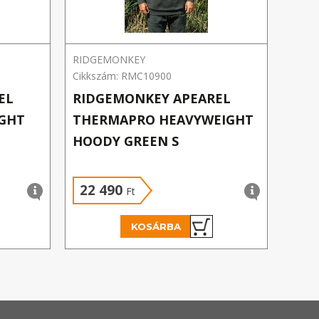
RIDGEMONKEY
Carp E
Cikkszám: RMC10900
Cikks
EL
RIDGEMONKEY APEAREL
CAR
IGHT
THERMAPRO HEAVYWEIGHT
M
HOODY GREEN S
22 490
1 
Ft
KOSÁRBA