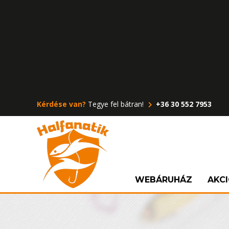
Kérdése van?
Tegye fel bátran!
+36 30 552 7953
WEBÁRUHÁZ
AKC