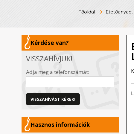
Főoldal
Etetőanyag, 
Kérdése van?
VISSZAHÍVJUK!
K
Adja meg a telefonszámát:
VISSZAHÍVÁST KÉREK!
Hasznos információk