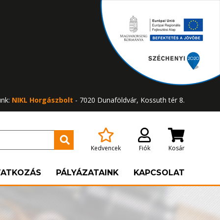
ünk:
NIKL Horgászbolt
- 7020 Dunaföldvár, Kossuth tér 8.
Kedvencek
Fiók
Kosár
TATKOZÁS
PÁLYÁZATAINK
KAPCSOLAT