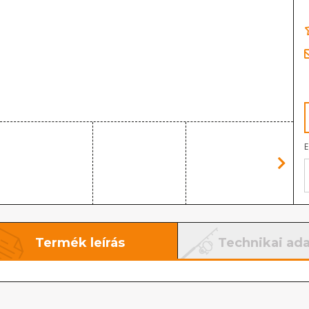
E
Termék leírás
Technikai ad