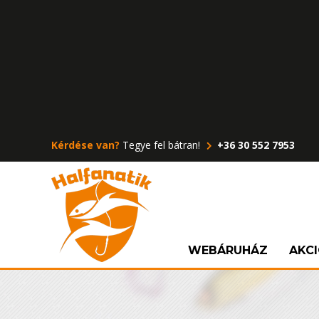
Kérdése van?
Tegye fel bátran!
+36 30 552 7953
WEBÁRUHÁZ
AKC