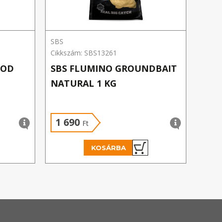
SBS
Benza
Cikkszám: SBS13261
Cikks
HOD
SBS FLUMINO GROUNDBAIT
BEN
NATURAL 1 KG
ETE
1 690
1 
Ft
KOSÁRBA