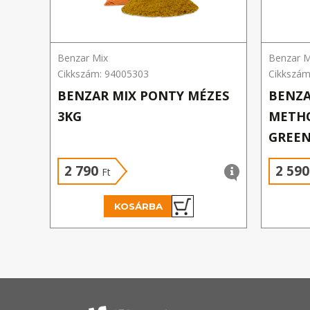
Benzar Mix
Benzar M
Cikkszám: 94005303
Cikkszám
BENZAR MIX PONTY MÉZES
BENZA
3KG
METHO
GREEN
2 790
2 59
Ft
KOSÁRBA