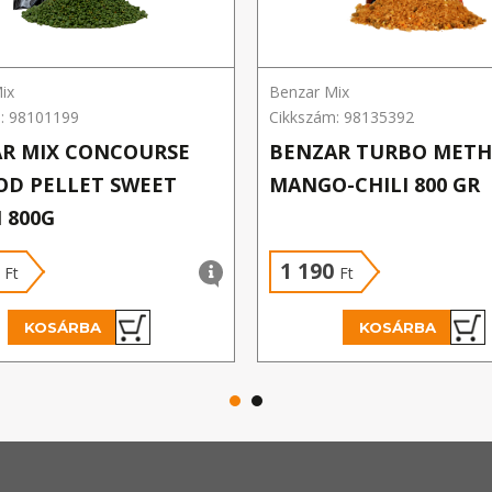
ix
Benzar Mix
: 98101199
Cikkszám: 98135392
R MIX CONCOURSE
BENZAR TURBO MET
D PELLET SWEET
MANGO-CHILI 800 GR
 800G
0
1 190
Ft
Ft
KOSÁRBA
KOSÁRBA