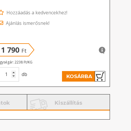
Hozzáadás a kedvencekhez!
Ajánlás ismerősnek!
1 790
Ft
gységár: 2238 Ft/KG
db
KOSÁRBA
atok
Kiszállítás