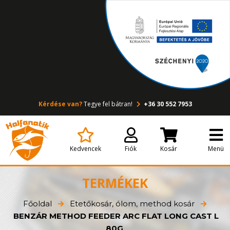
Kérdése van?
Tegye fel bátran!
+36 30 552 7953
Kedvencek
Fiók
Kosár
Menü
TERMÉKEK
Főoldal
Etetőkosár, ólom, method kosár
BENZÁR METHOD FEEDER ARC FLAT LONG CAST L
80G