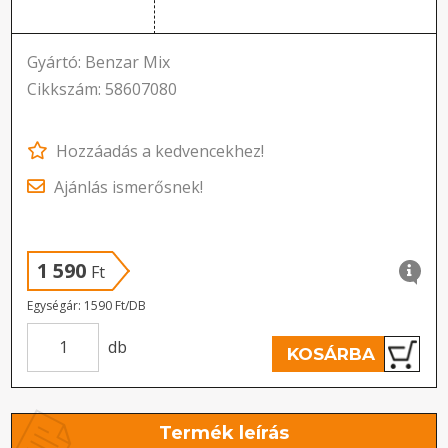
Gyártó: Benzar Mix
Cikkszám: 58607080
Hozzáadás a kedvencekhez!
Ajánlás ismerősnek!
1 590
Ft
Egységár: 1590 Ft/DB
db
KOSÁRBA
Termék leírás