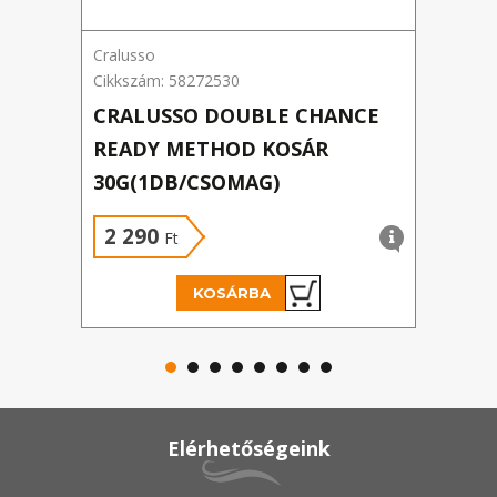
Cralusso
Cralu
Cikkszám: 58272530
Cikks
CRALUSSO DOUBLE CHANCE
CRA
READY METHOD KOSÁR
ROC
30G(1DB/CSOMAG)
KOS
G
2 290
2 
Ft
KOSÁRBA
Elérhetőségeink