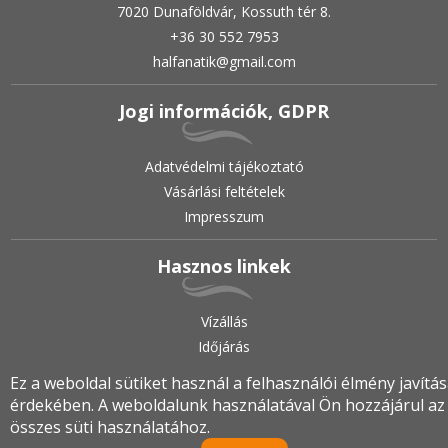
7020 Dunaföldvár, Kossuth tér 8.
+36 30 552 7953
halfanatik@gmail.com
Jogi információk, GDPR
Adatvédelmi tájékoztató
Vásárlási feltételek
Impresszum
Hasznos linkek
Vízállás
Időjárás
Ez a weboldal sütiket használ a felhasználói élmény javítá
érdekében. A weboldalunk használatával Ön hozzájárul az
2019.
•
© halfanatik.hu
•
Minden jog fenntartva!
összes süti használatához.