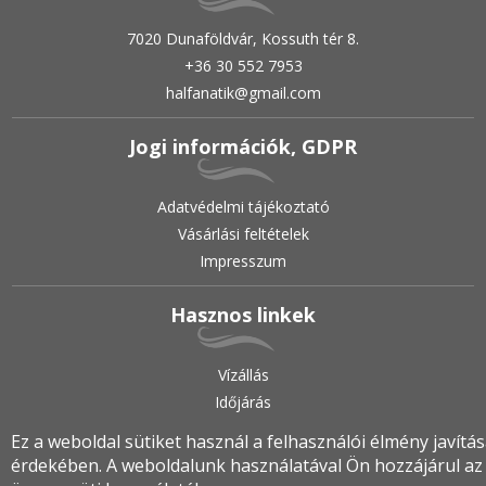
7020 Dunaföldvár, Kossuth tér 8.
+36 30 552 7953
halfanatik@gmail.com
Jogi információk, GDPR
Adatvédelmi tájékoztató
Vásárlási feltételek
Impresszum
Hasznos linkek
Vízállás
Időjárás
Ez a weboldal sütiket használ a felhasználói élmény javítá
érdekében. A weboldalunk használatával Ön hozzájárul az
2019.
•
© halfanatik.hu
•
Minden jog fenntartva!