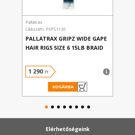
Pallatrax
CARP
Cikkszám: PXPS1130
Cikks
PALLATRAX GRIPZ WIDE GAPE
CRA
HAIR RIGS SIZE 6 15LB BRAID
ELŐ
1 290
79
Ft
KOSÁRBA
Elérhetőségeink