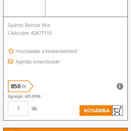
Gyártó: Benzar Mix
Cikkszám: 42877110
Hozzáadás a kedvencekhez!
Ajánlás ismerősnek!
850
Ft
Egységár: 425 Ft/DB
db
KOSÁRBA