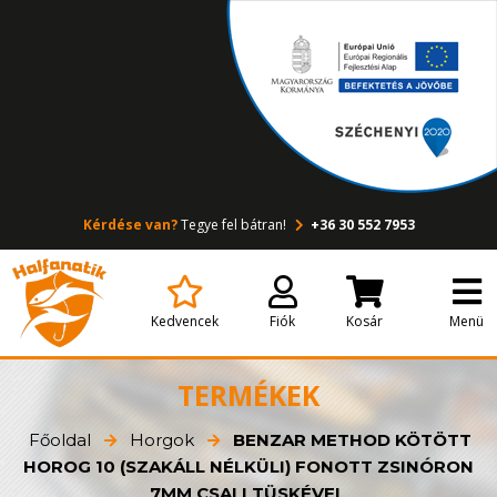
Kérdése van?
Tegye fel bátran!
+36 30 552 7953
Kedvencek
Fiók
Kosár
Menü
TERMÉKEK
Főoldal
Horgok
BENZAR METHOD KÖTÖTT
HOROG 10 (SZAKÁLL NÉLKÜLI) FONOTT ZSINÓRON
7MM CSALI TÜSKÉVEL