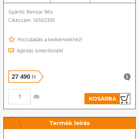
Gyártó: Benzar Mix
Cikkszám: 16502390
Hozzáadás a kedvencekhez!
Ajánlás ismerősnek!
27 490
Ft
db
KOSÁRBA
Termék leírás