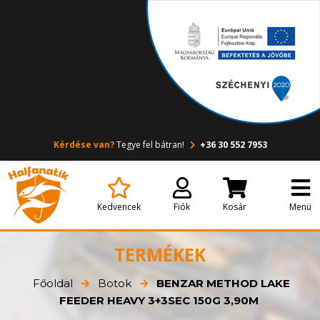
Kérdése van?
Tegye fel bátran!
+36 30 552 7953
Kedvencek
Fiók
Kosár
Menü
TERMÉKEK
Főoldal
Botok
BENZAR METHOD LAKE
FEEDER HEAVY 3+3SEC 150G 3,90M