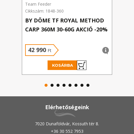
Team Feeder
NEVI
Cikkszám: 1848-360
Cikks
BY DÖME TF ROYAL METHOD
CAS
CARP 360M 30-60G AKCIÓ -20%
Új á
42 990
23
Ft
KOSÁRBA
Elérhetőségeink
7020 Dunaföldvár, Kossuth tér 8.
+36 30 552 7953