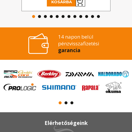
KOSÁRBA
14 napon belül
pénzvisszafizetési
garancia
Elérhetőségeink