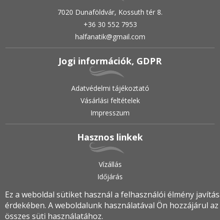
7020 Dunaföldvár, Kossuth tér 8.
+36 30 552 7953
halfanatik@gmail.com
Jogi információk, GDPR
Adatvédelmi tájékoztató
Vásárlási feltételek
Impresszum
Hasznos linkek
Vízállás
Időjárás
Ez a weboldal sütiket használ a felhasználói élmény javítá
érdekében. A weboldalunk használatával Ön hozzájárul az
2019.
•
© halfanatik.hu
•
Minden jog fenntartva!
összes süti használatához.