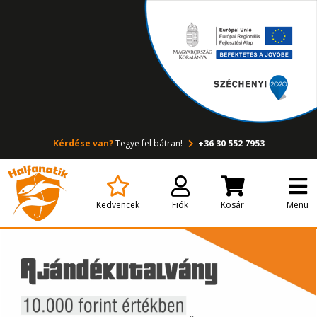
Kérdése van?
Tegye fel bátran!
+36 30 552 7953
Kedvencek
Fiók
Kosár
Menü