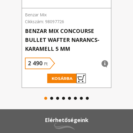
Benzar Mix
Prom
Cikkszám: 98097726
Cikk
BENZAR MIX CONCOURSE
PRO
BULLET WAFTER NARANCS-
MAN
KARAMELL 5 MM
2 490
2 
Ft
KOSÁRBA
Elérhetőségeink