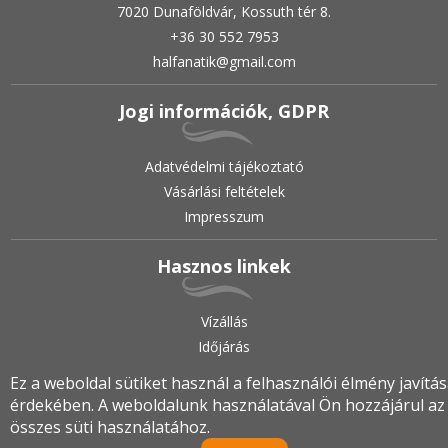
7020 Dunaföldvár, Kossuth tér 8.
+36 30 552 7953
halfanatik@gmail.com
Jogi információk, GDPR
Adatvédelmi tájékoztató
Vásárlási feltételek
Impresszum
Hasznos linkek
Vízállás
Időjárás
Ez a weboldal sütiket használ a felhasználói élmény javítá
érdekében. A weboldalunk használatával Ön hozzájárul az
2019.
•
© halfanatik.hu
•
Minden jog fenntartva!
összes süti használatához.