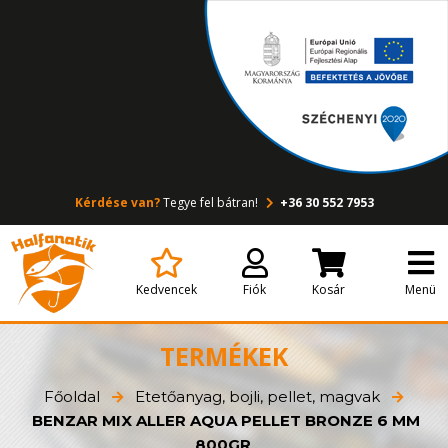
Kérdése van?
Tegye fel bátran!
+36 30 552 7953
Kedvencek
Fiók
Kosár
Menü
TERMÉKEK
Főoldal
Etetőanyag, bojli, pellet, magvak
BENZAR MIX ALLER AQUA PELLET BRONZE 6 MM
800GR