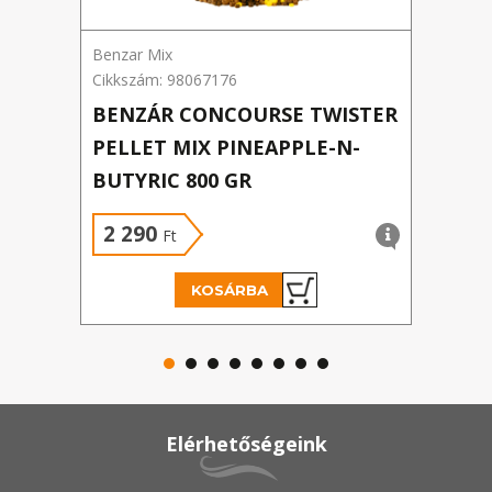
Benzar Mix
Benza
Cikkszám: 98067176
Cikks
BENZÁR CONCOURSE TWISTER
BEN
PELLET MIX PINEAPPLE-N-
BUL
BUTYRIC 800 GR
SZA
2 290
2 
Ft
KOSÁRBA
Elérhetőségeink