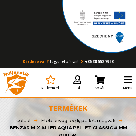
Kérdése van?
Tegye fel bátran!
+36 30 552 7953
Kedvencek
Fiók
Kosár
Menü
TERMÉKEK
Főoldal
Etetőanyag, bojli, pellet, magvak
BENZAR MIX ALLER AQUA PELLET CLASSIC 4 MM
800GR