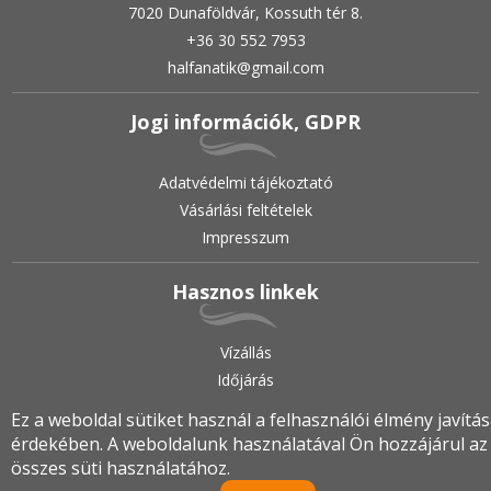
7020 Dunaföldvár, Kossuth tér 8.
+36 30 552 7953
halfanatik@gmail.com
Jogi információk, GDPR
Adatvédelmi tájékoztató
Vásárlási feltételek
Impresszum
Hasznos linkek
Vízállás
Időjárás
Ez a weboldal sütiket használ a felhasználói élmény javítá
érdekében. A weboldalunk használatával Ön hozzájárul az
2019.
•
© halfanatik.hu
•
Minden jog fenntartva!
összes süti használatához.