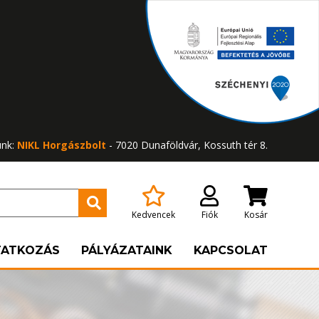
ünk:
NIKL Horgászbolt
- 7020 Dunaföldvár, Kossuth tér 8.
Kedvencek
Fiók
Kosár
TATKOZÁS
PÁLYÁZATAINK
KAPCSOLAT