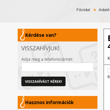
Főoldal
Adalé
Kérdése van?
VISSZAHÍVJUK!
K
Adja meg a telefonszámát:
VISSZAHÍVÁST KÉREK!
Hasznos információk