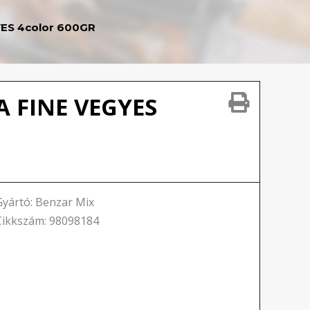
ES 4color 600GR
 FINE VEGYES
Gyártó: Benzar Mix
Cikkszám: 98098184