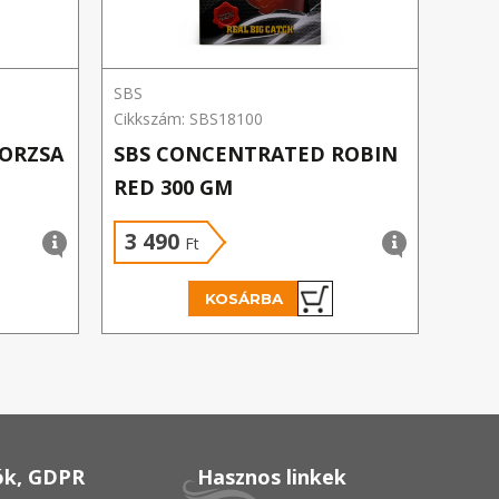
SBS
SBS
Cikkszám: SBS18100
Cikks
ORZSA
SBS CONCENTRATED ROBIN
SBS 
RED 300 GM
3 490
3 
Ft
KOSÁRBA
ók, GDPR
Hasznos linkek