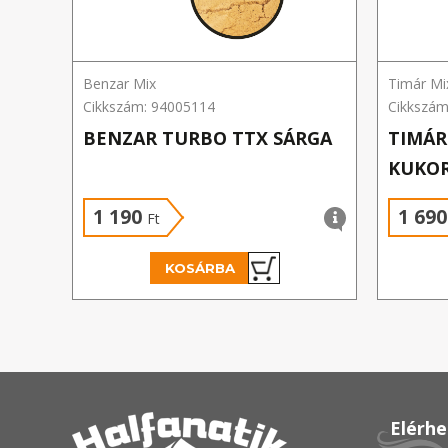
Benzar Mix
Timár Mi
Cikkszám: 94005114
Cikkszám
BENZAR TURBO TTX SÁRGA
TIMÁR
KUKOR
1 190
1 69
Ft
KOSÁRBA
Elérh