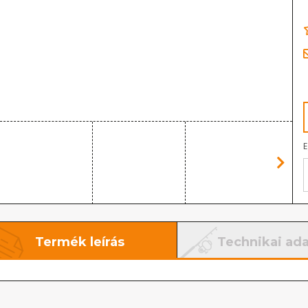
E
Termék leírás
Technikai ad