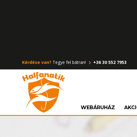
Kérdése van?
Tegye fel bátran!
+36 30 552 7953
WEBÁRUHÁZ
AKC