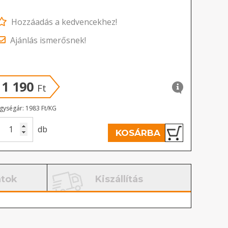
Hozzáadás a kedvencekhez!
Ajánlás ismerősnek!
1 190
Ft
gységár: 1983 Ft/KG
db
KOSÁRBA
atok
Kiszállítás