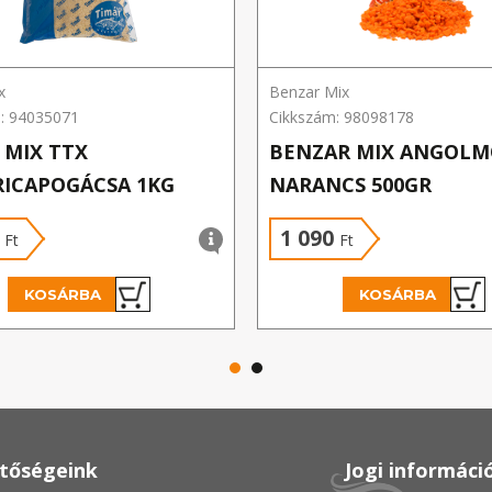
x
Benzar Mix
: 94035071
Cikkszám: 98098178
 MIX TTX
BENZAR MIX ANGOLM
ICAPOGÁCSA 1KG
NARANCS 500GR
0
1 090
Ft
Ft
KOSÁRBA
KOSÁRBA
etőségeink
Jogi informáci