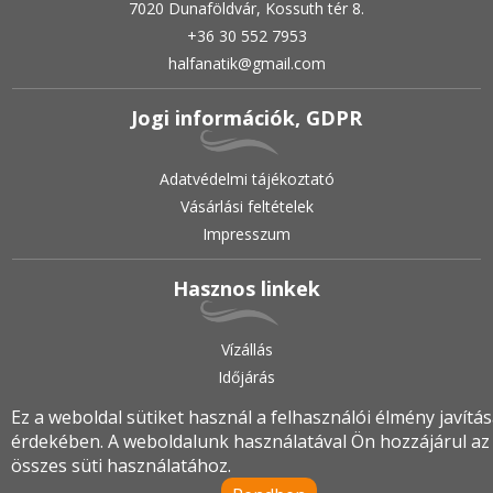
7020 Dunaföldvár, Kossuth tér 8.
+36 30 552 7953
halfanatik@gmail.com
Jogi információk, GDPR
Adatvédelmi tájékoztató
Vásárlási feltételek
Impresszum
Hasznos linkek
Vízállás
Időjárás
Ez a weboldal sütiket használ a felhasználói élmény javítá
érdekében. A weboldalunk használatával Ön hozzájárul az
2019.
•
© halfanatik.hu
•
Minden jog fenntartva!
összes süti használatához.