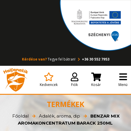
Kérdése van?
Tegye fel bátran!
+36 30 552 7953
Kedvencek
Fiók
Kosár
Menü
TERMÉKEK
Főoldal
Adalék, aroma, dip
BENZAR MIX
AROMAKONCENTRATUM BARACK 250ML