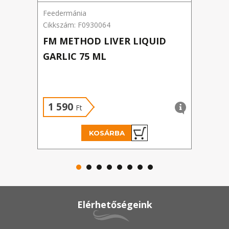
Feedermánia
Prom
Cikkszám: F0930064
Cikk
FM METHOD LIVER LIQUID
PRO
GARLIC 75 ML
FOK
1 590
2 
Ft
KOSÁRBA
Elérhetőségeink