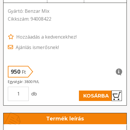
Gyártó: Benzar Mix
Cikkszám: 94008422
Hozzáadás a kedvencekhez!
Ajánlás ismerősnek!
950
Ft
Egységár: 3800 Ft/L
db
KOSÁRBA
Termék leírás