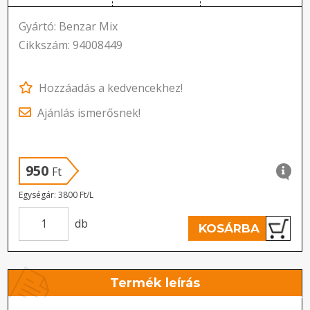
Gyártó: Benzar Mix
Cikkszám: 94008449
Hozzáadás a kedvencekhez!
Ajánlás ismerősnek!
950
Ft
Egységár: 3800 Ft/L
db
KOSÁRBA
Termék leírás