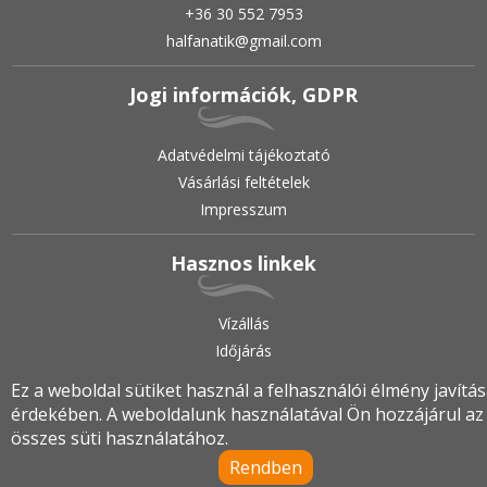
+36 30 552 7953
halfanatik@gmail.com
Jogi információk, GDPR
Adatvédelmi tájékoztató
Vásárlási feltételek
Impresszum
Hasznos linkek
Vízállás
Időjárás
Ez a weboldal sütiket használ a felhasználói élmény javítá
érdekében. A weboldalunk használatával Ön hozzájárul az
2019.
•
© halfanatik.hu
•
Minden jog fenntartva!
összes süti használatához.
Rendben