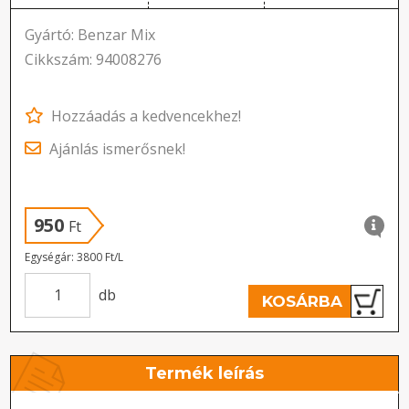
Gyártó: Benzar Mix
Cikkszám: 94008276
Hozzáadás a kedvencekhez!
Ajánlás ismerősnek!
950
Ft
Egységár: 3800 Ft/L
db
KOSÁRBA
Termék leírás