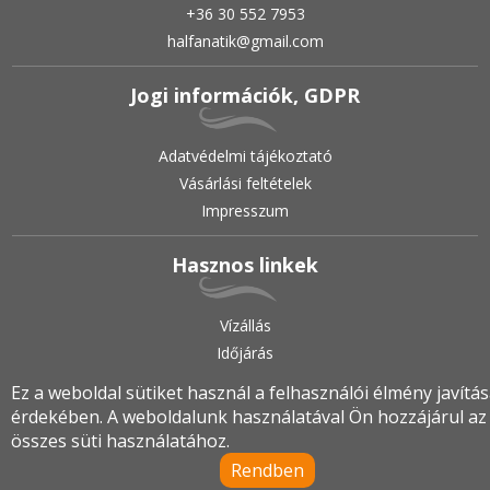
+36 30 552 7953
halfanatik@gmail.com
Jogi információk, GDPR
Adatvédelmi tájékoztató
Vásárlási feltételek
Impresszum
Hasznos linkek
Vízállás
Időjárás
Ez a weboldal sütiket használ a felhasználói élmény javítá
érdekében. A weboldalunk használatával Ön hozzájárul az
2019.
•
© halfanatik.hu
•
Minden jog fenntartva!
összes süti használatához.
Rendben