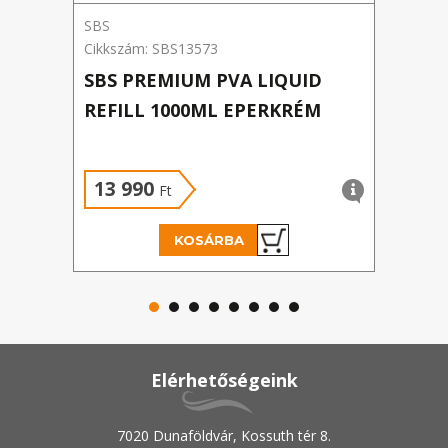
SBS
Hald
Cikkszám: SBS13573
Cikk
SBS PREMIUM PVA LIQUID
ARO
REFILL 1000ML EPERKRÉM
13 990
1 
Ft
KOSÁRBA
Elérhetőségeink
7020 Dunaföldvár, Kossuth tér 8.