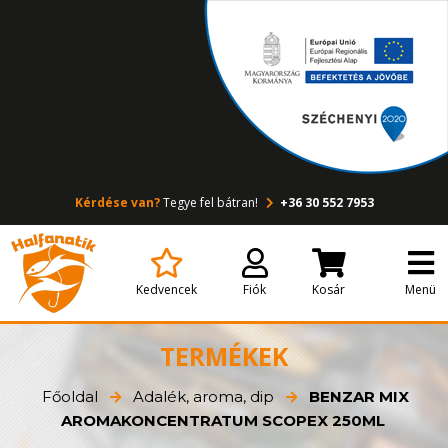
Kérdése van?
Tegye fel bátran!
+36 30 552 7953
Kedvencek
Fiók
Kosár
Menü
TERMÉKEK
Főoldal
Adalék, aroma, dip
BENZAR MIX
AROMAKONCENTRATUM SCOPEX 250ML