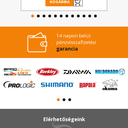
KOSÁRBA
14 napon belül
pénzvisszafizetési
garancia
Elérhetőségeink