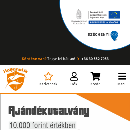
Kérdése van?
Tegye fel bátran!
+36 30 552 7953
Kedvencek
Fiók
Kosár
Menü