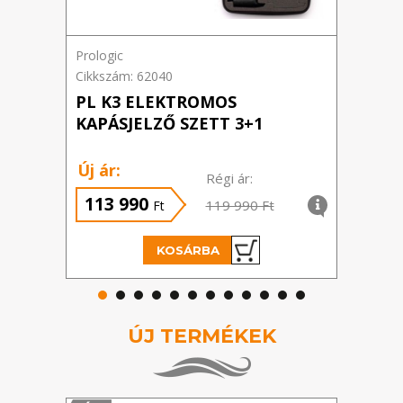
Prologic
Cikkszám: 62040
PL K3 ELEKTROMOS
KAPÁSJELZŐ SZETT 3+1
Új ár:
Régi ár:
113 990
119 990 Ft
Ft
KOSÁRBA
ÚJ TERMÉKEK