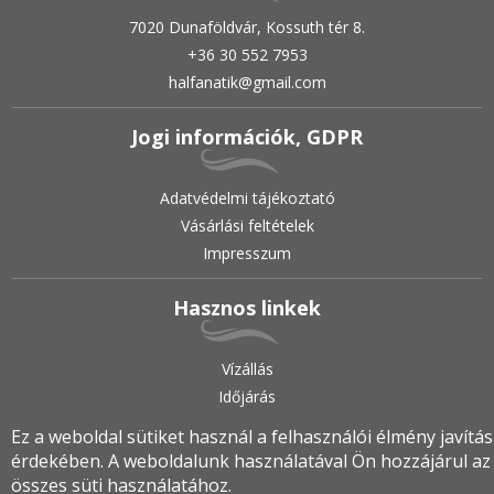
7020 Dunaföldvár, Kossuth tér 8.
+36 30 552 7953
halfanatik@gmail.com
Jogi információk, GDPR
Adatvédelmi tájékoztató
Vásárlási feltételek
Impresszum
Hasznos linkek
Vízállás
Időjárás
Ez a weboldal sütiket használ a felhasználói élmény javítá
érdekében. A weboldalunk használatával Ön hozzájárul az
2019.
•
© halfanatik.hu
•
Minden jog fenntartva!
összes süti használatához.