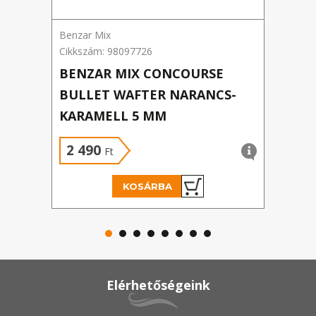
Benzar Mix
Benza
Cikkszám: 98097726
Cikks
BENZAR MIX CONCOURSE
BEN
BULLET WAFTER NARANCS-
PEL
KARAMELL 5 MM
BUT
2 490
2 
Ft
KOSÁRBA
Elérhetőségeink