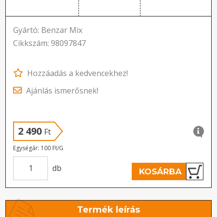
Gyártó: Benzar Mix
Cikkszám: 98097847
Hozzáadás a kedvencekhez!
Ajánlás ismerősnek!
2 490
Ft
Egységár: 100 Ft/G
db
KOSÁRBA
Termék leírás