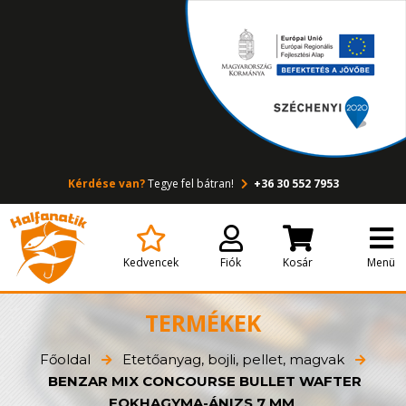
Kérdése van?
Tegye fel bátran!
+36 30 552 7953
Kedvencek
Fiók
Kosár
Menü
TERMÉKEK
Főoldal
Etetőanyag, bojli, pellet, magvak
BENZAR MIX CONCOURSE BULLET WAFTER
FOKHAGYMA-ÁNIZS 7 MM