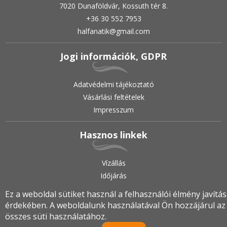
7020 Dunaföldvár, Kossuth tér 8.
+36 30 552 7953
halfanatik@gmail.com
Jogi információk, GDPR
Adatvédelmi tájékoztató
Vásárlási feltételek
Impresszum
Hasznos linkek
Vízállás
Időjárás
Ez a weboldal sütiket használ a felhasználói élmény javítá
érdekében. A weboldalunk használatával Ön hozzájárul az
2019.
•
© halfanatik.hu
•
Minden jog fenntartva!
összes süti használatához.