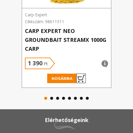
Carp Expert
Benza
Cikkszám: 98611511
Cikks
CARP EXPERT NEO
BEN
GROUNDBAIT STREAMX 1000G
CARP
1 390
1 
Ft
KOSÁRBA
Elérhetőségeink