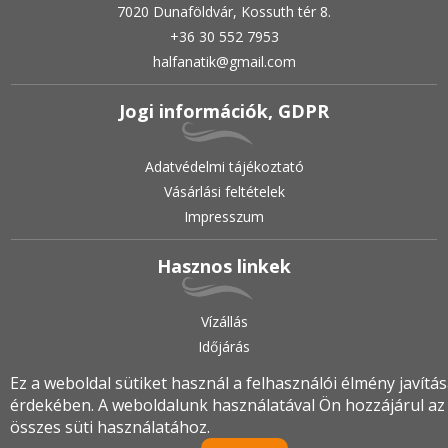
7020 Dunaföldvár, Kossuth tér 8.
+36 30 552 7953
halfanatik@gmail.com
Jogi információk, GDPR
Adatvédelmi tájékoztató
Vásárlási feltételek
Impresszum
Hasznos linkek
Vízállás
Időjárás
Ez a weboldal sütiket használ a felhasználói élmény javítá
érdekében. A weboldalunk használatával Ön hozzájárul az
2019.
•
© halfanatik.hu
•
Minden jog fenntartva!
összes süti használatához.