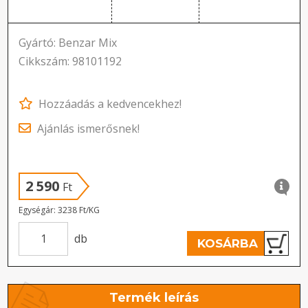
Gyártó: Benzar Mix
Cikkszám: 98101192
Hozzáadás a kedvencekhez!
Ajánlás ismerősnek!
2 590
Ft
Egységár: 3238 Ft/KG
db
KOSÁRBA
Termék leírás