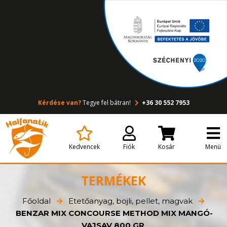
Kérdése van?
Tegye fel bátran!
+36 30 552 7953
Kedvencek
Fiók
Kosár
Menü
TERMÉKEK
Főoldal
Etetőanyag, bojli, pellet, magvak
BENZAR MIX CONCOURSE METHOD MIX MANGÓ-
VAJSAV 800 GR