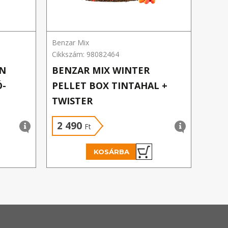
Benzar Mix
Benza
Cikkszám: 98082464
Cikks
RN
BENZAR MIX WINTER
BEN
Ó-
PELLET BOX TINTAHAL +
BUL
TWISTER
SÁR
2 490
2 
Ft
KOSÁRBA