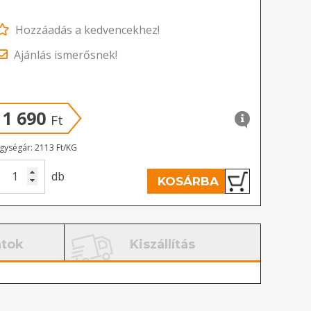
Hozzáadás a kedvencekhez!
Ajánlás ismerősnek!
1 690
Ft
gységár: 2113 Ft/KG
db
KOSÁRBA
atok
Kiszállítás