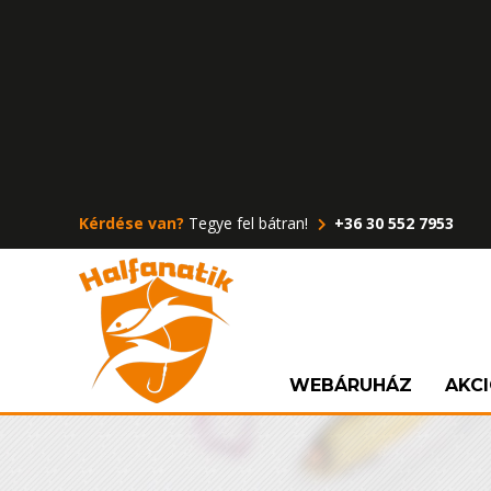
Kérdése van?
Tegye fel bátran!
+36 30 552 7953
WEBÁRUHÁZ
AKC