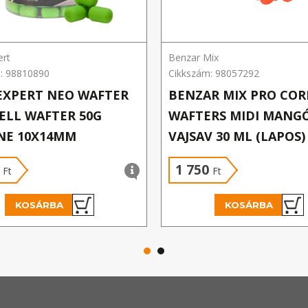
ert
Benzar Mix
: 98810890
Cikkszám: 98057292
EXPERT NEO WAFTER
BENZAR MIX PRO CO
LL WAFTER 50G
WAFTERS MIDI MANG
NE 10X14MM
VAJSAV 30 ML (LAPOS)
0
1 750
Ft
Ft
KOSÁRBA
KOSÁRBA