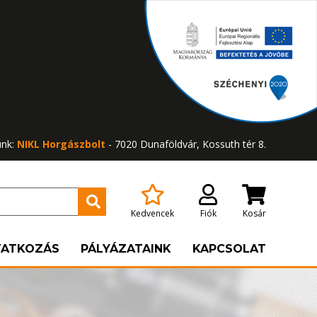
ünk:
NIKL Horgászbolt
- 7020 Dunaföldvár, Kossuth tér 8.
Kedvencek
Fiók
Kosár
TATKOZÁS
PÁLYÁZATAINK
KAPCSOLAT