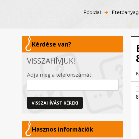
Főoldal
Etetőanyag,
Kérdése van?
VISSZAHÍVJUK!
K
Adja meg a telefonszámát:
VISSZAHÍVÁST KÉREK!
Hasznos információk