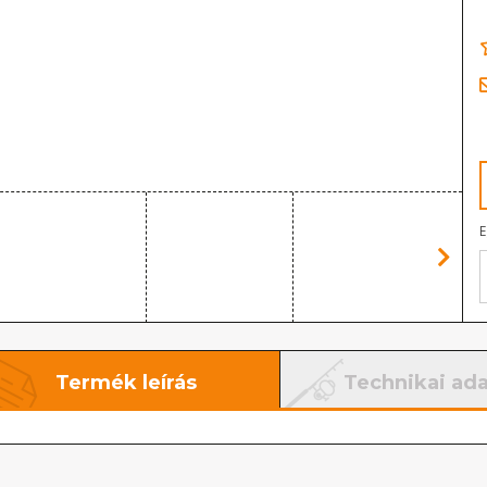
E
Termék leírás
Technikai ad