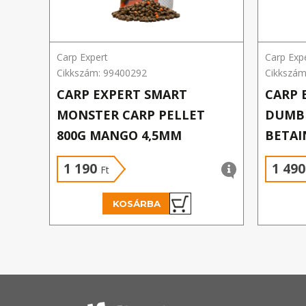
Carp Expert
Carp Exp
Cikkszám: 99400292
Cikkszám
CARP EXPERT SMART
CARP 
MONSTER CARP PELLET
DUMBE
800G MANGO 4,5MM
BETAI
1 190
1 49
Ft
KOSÁRBA