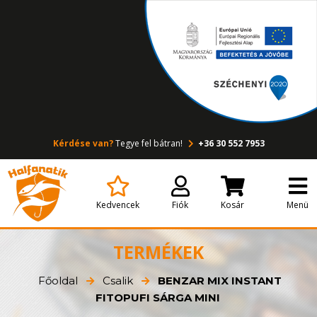
Kérdése van?
Tegye fel bátran!
+36 30 552 7953
Kedvencek
Fiók
Kosár
Menü
TERMÉKEK
Főoldal
Csalik
BENZAR MIX INSTANT
FITOPUFI SÁRGA MINI