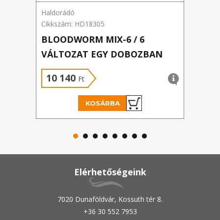
Haldorádó
Hald
Cikkszám: HD18305
Cikk
BLOODWORM MIX-6 / 6
DUP
VÁLTOZAT EGY DOBOZBAN
KUK
10 140
1 
Ft
KOSÁRBA
Elérhetőségeink
7020 Dunaföldvár, Kossuth tér 8.
+36 30 552 7953