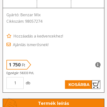
Gyártó: Benzar Mix
Cikkszám: 98057274
Hozzáadás a kedvencekhez!
Ajánlás ismerősnek!
1 750
Ft
Egységár: 58333 Ft/L
db
KOSÁRBA
Termék leírás