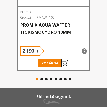
Promix
Prom
Cikkszám: PMAWT100
Cikk
PROMIX AQUA WAFTER
PRO
TIGRISMOGYORÓ 10MM
WAF
2 190
2 
Ft
KOSÁRBA
Elérhetőségeink