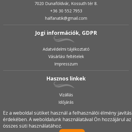
7020 Dunaföldvár, Kossuth tér 8.
+36 30 552 7953
halfanatik@gmail.com
Jogi információk, GDPR
Adatvédelmi tájékoztató
Vásárlási feltételek
Impresszum
Hasznos linkek
Vízállás
Időjárás
Ez a weboldal sütiket használ a felhasználói élmény javítá
érdekében. A weboldalunk használatával Ön hozzájárul az
2019.
•
© halfanatik.hu
•
Minden jog fenntartva!
összes süti használatához.