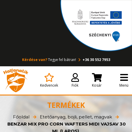
Kérdése van?
Tegye fel bátran!
+36 30 552 7953
Kedvencek
Fiók
Kosár
Menü
TERMÉKEK
Főoldal
Etetőanyag, bojli, pellet, magvak
BENZAR MIX PRO CORN WAFTERS MIDI VAJSAV 30
ML (LAPOS)