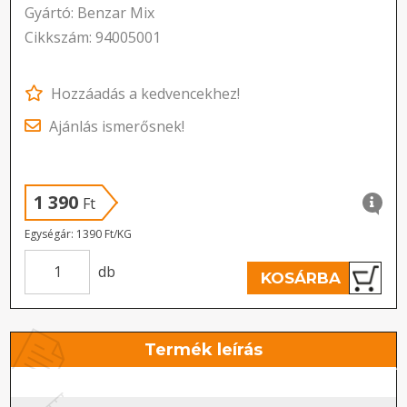
Gyártó: Benzar Mix
Cikkszám: 94005001
Hozzáadás a kedvencekhez!
Ajánlás ismerősnek!
1 390
Ft
Egységár: 1390 Ft/KG
db
KOSÁRBA
Termék leírás