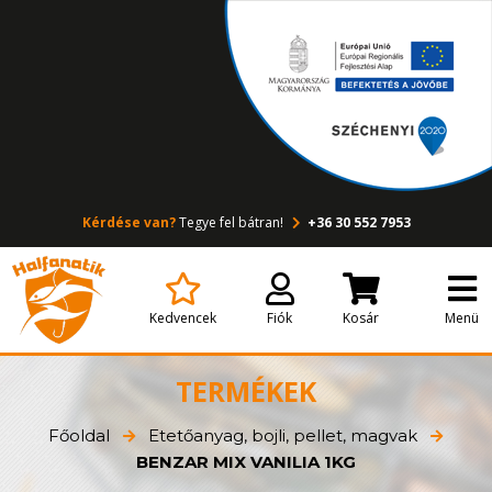
Kérdése van?
Tegye fel bátran!
+36 30 552 7953
Kedvencek
Fiók
Kosár
Menü
TERMÉKEK
Főoldal
Etetőanyag, bojli, pellet, magvak
BENZAR MIX VANILIA 1KG