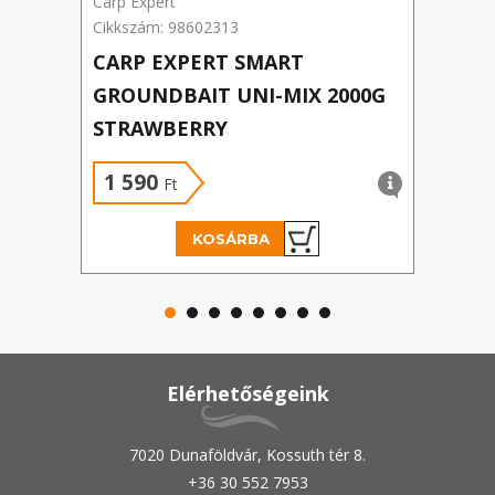
Carp Expert
Prom
Cikkszám: 98602313
Cikk
CARP EXPERT SMART
PRO
GROUNDBAIT UNI-MIX 2000G
STRAWBERRY
1 590
3 
Ft
KOSÁRBA
Elérhetőségeink
7020 Dunaföldvár, Kossuth tér 8.
+36 30 552 7953